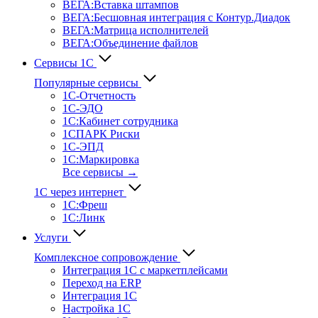
ВЕГА:Вставка штампов
ВЕГА:Бесшовная интеграция с Контур.Диадок
ВЕГА:Матрица исполнителей
ВЕГА:Объединение файлов
Сервисы 1С
Популярные сервисы
1С-Отчет­ность
1С-ЭДО
1С:Кабинет сотрудника
1СПАРК Риски
1С-ЭПД
1С:Маркировка
Все сервисы →
1С через интернет
1С:Фреш
1С:Линк
Услуги
Комплексное сопровождение
Интеграция 1С с маркетплейсами
Переход на ERP
Интеграция 1С
Настройка 1С