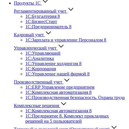
Продукты 1С
Регламентированный учет
1C:Бухгалтерия 8
1С:БизнесСтарт
1C:Предприниматель 8
Кадровый учет
1С:Зарплата и управление Персона­лом 8
Управленческий учет
1С:Управляющий
1С:Аналитика
1С:Управление холдингом 8
1С:Корпорация
1С:Управление нашей фирмой 8
Производственный учет
1С:ERP Управление предприятием
1С:Комплексная автоматизация 8
1С:Производственная безопасность. Охрана труда
Комплексные решения
1С:Комплексная автоматизация 8
1С:Предприятие 8. Комплект прикладных
решений на 5 пользователей