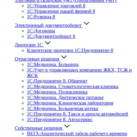
Торговый и складской учет (Оперативный учет)
1С:Управление торговлей 8
1С:Управление нашей фирмой 8
1С:Розница 8
Электронный документооборот
1С:Договоры
1С:Документооборот 8
Лицензии 1С
Клиентские лицензии 1С:Предприятие 8
Отраслевые решения
1С:Медицина. Больница
1C:Учет в управляющих компаниях ЖКХ, ТСЖ и
ЖСК
1С:Предприятие 8. Общепит
1С:Медицина. Стоматологическая клиника
1С:Медицина. Поликлиника
1С:Медицина. Диетическое питание
1С:Медицина. Клиническая лаборатория
1С:Медицина. Больничная аптека
1С:Предприятие 8. Такси и аренда автомобилей
1С:Предприятие 8. Автосервис
Собственные решения
ВЕГА:Аналитичес­кий табель рабочего времени