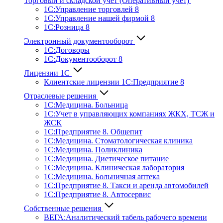
Торговый и складской учет (Оперативный учет)
1С:Управление торговлей 8
1С:Управление нашей фирмой 8
1С:Розница 8
Электронный документооборот
1С:Договоры
1С:Документооборот 8
Лицензии 1С
Клиентские лицензии 1С:Предприятие 8
Отраслевые решения
1С:Медицина. Больница
1C:Учет в управляющих компаниях ЖКХ, ТСЖ и
ЖСК
1С:Предприятие 8. Общепит
1С:Медицина. Стоматологическая клиника
1С:Медицина. Поликлиника
1С:Медицина. Диетическое питание
1С:Медицина. Клиническая лаборатория
1С:Медицина. Больничная аптека
1С:Предприятие 8. Такси и аренда автомобилей
1С:Предприятие 8. Автосервис
Собственные решения
ВЕГА:Аналитичес­кий табель рабочего времени