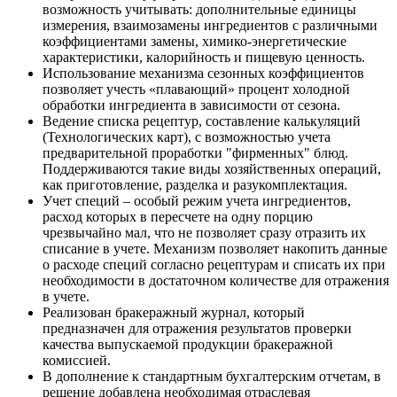
возможность учитывать: дополнительные единицы
измерения, взаимозамены ингредиентов с различными
коэффициентами замены, химико-энергетические
характеристики, калорийность и пищевую ценность.
Использование механизма сезонных коэффициентов
позволяет учесть «плавающий» процент холодной
обработки ингредиента в зависимости от сезона.
Ведение списка рецептур, составление калькуляций
(Технологических карт), с возможностью учета
предварительной проработки "фирменных" блюд.
Поддерживаются такие виды хозяйственных операций,
как приготовление, разделка и разукомплектация.
Учет специй – особый режим учета ингредиентов,
расход которых в пересчете на одну порцию
чрезвычайно мал, что не позволяет сразу отразить их
списание в учете. Механизм позволяет накопить данные
о расходе специй согласно рецептурам и списать их при
необходимости в достаточном количестве для отражения
в учете.
Реализован бракеражный журнал, который
предназначен для отражения результатов проверки
качества выпускаемой продукции бракеражной
комиссией.
В дополнение к стандартным бухгалтерским отчетам, в
решение добавлена необходимая отраслевая