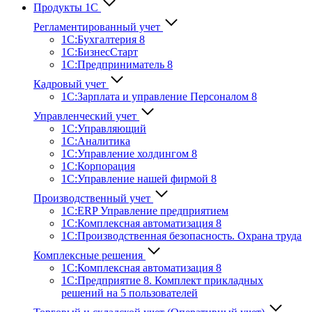
Продукты 1С
Регламентированный учет
1C:Бухгалтерия 8
1С:БизнесСтарт
1C:Предприниматель 8
Кадровый учет
1С:Зарплата и управление Персона­лом 8
Управленческий учет
1С:Управляющий
1С:Аналитика
1С:Управление холдингом 8
1С:Корпорация
1С:Управление нашей фирмой 8
Производственный учет
1С:ERP Управление предприятием
1С:Комплексная автоматизация 8
1С:Производственная безопасность. Охрана труда
Комплексные решения
1С:Комплексная автоматизация 8
1С:Предприятие 8. Комплект прикладных
решений на 5 пользователей