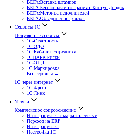
ВЕГА:Вставка штампов
ВЕГА:Бесшовная интеграция с Контур.Диадок
ВЕГА:Матрица исполнителей
ВЕГА:Объединение файлов
Сервисы 1С
Популярные сервисы
1С-Отчет­ность
1С-ЭДО
1С:Кабинет сотрудника
1СПАРК Риски
1С-ЭПД
1С:Маркировка
Все сервисы →
1С через интернет
1С:Фреш
1С:Линк
Услуги
Комплексное сопровождение
Интеграция 1С с маркетплейсами
Переход на ERP
Интеграция 1С
Настройка 1С