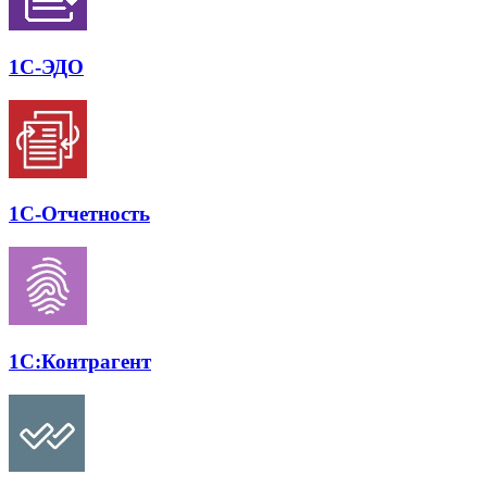
1С-ЭДО
1С-Отчет­ность
1С:Контр­агент