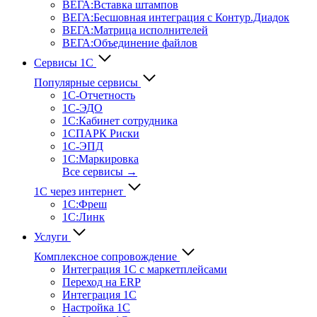
ВЕГА:Вставка штампов
ВЕГА:Бесшовная интеграция с Контур.Диадок
ВЕГА:Матрица исполнителей
ВЕГА:Объединение файлов
Сервисы 1С
Популярные сервисы
1С-Отчет­ность
1С-ЭДО
1С:Кабинет сотрудника
1СПАРК Риски
1С-ЭПД
1С:Маркировка
Все сервисы →
1С через интернет
1С:Фреш
1С:Линк
Услуги
Комплексное сопровождение
Интеграция 1С с маркетплейсами
Переход на ERP
Интеграция 1С
Настройка 1С