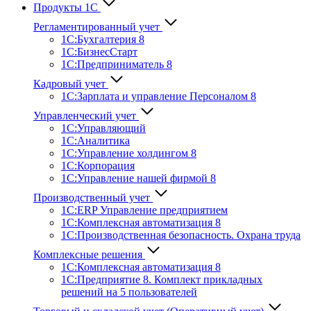
Продукты 1С
Регламентированный учет
1C:Бухгалтерия 8
1С:БизнесСтарт
1C:Предприниматель 8
Кадровый учет
1С:Зарплата и управление Персона­лом 8
Управленческий учет
1С:Управляющий
1С:Аналитика
1С:Управление холдингом 8
1С:Корпорация
1С:Управление нашей фирмой 8
Производственный учет
1С:ERP Управление предприятием
1С:Комплексная автоматизация 8
1С:Производственная безопасность. Охрана труда
Комплексные решения
1С:Комплексная автоматизация 8
1С:Предприятие 8. Комплект прикладных
решений на 5 пользователей