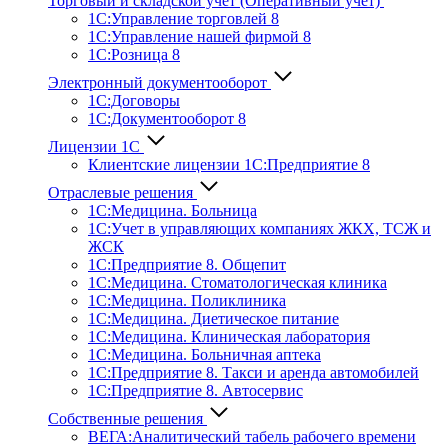
Торговый и складской учет (Оперативный учет)
1С:Управление торговлей 8
1С:Управление нашей фирмой 8
1С:Розница 8
Электронный документооборот
1С:Договоры
1С:Документооборот 8
Лицензии 1С
Клиентские лицензии 1С:Предприятие 8
Отраслевые решения
1С:Медицина. Больница
1C:Учет в управляющих компаниях ЖКХ, ТСЖ и
ЖСК
1С:Предприятие 8. Общепит
1С:Медицина. Стоматологическая клиника
1С:Медицина. Поликлиника
1С:Медицина. Диетическое питание
1С:Медицина. Клиническая лаборатория
1С:Медицина. Больничная аптека
1С:Предприятие 8. Такси и аренда автомобилей
1С:Предприятие 8. Автосервис
Собственные решения
ВЕГА:Аналитичес­кий табель рабочего времени