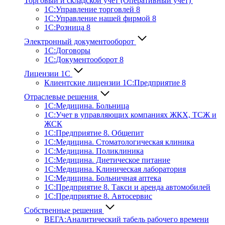
Торговый и складской учет (Оперативный учет)
1С:Управление торговлей 8
1С:Управление нашей фирмой 8
1С:Розница 8
Электронный документооборот
1С:Договоры
1С:Документооборот 8
Лицензии 1С
Клиентские лицензии 1С:Предприятие 8
Отраслевые решения
1С:Медицина. Больница
1C:Учет в управляющих компаниях ЖКХ, ТСЖ и
ЖСК
1С:Предприятие 8. Общепит
1С:Медицина. Стоматологическая клиника
1С:Медицина. Поликлиника
1С:Медицина. Диетическое питание
1С:Медицина. Клиническая лаборатория
1С:Медицина. Больничная аптека
1С:Предприятие 8. Такси и аренда автомобилей
1С:Предприятие 8. Автосервис
Собственные решения
ВЕГА:Аналитичес­кий табель рабочего времени