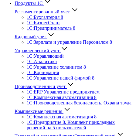
Продукты 1С
Регламентированный учет
1C:Бухгалтерия 8
1С:БизнесСтарт
1C:Предприниматель 8
Кадровый учет
1С:Зарплата и управление Персона­лом 8
Управленческий учет
1С:Управляющий
1С:Аналитика
1С:Управление холдингом 8
1С:Корпорация
1С:Управление нашей фирмой 8
Производственный учет
1С:ERP Управление предприятием
1С:Комплексная автоматизация 8
1С:Производственная безопасность. Охрана труда
Комплексные решения
1С:Комплексная автоматизация 8
1С:Предприятие 8. Комплект прикладных
решений на 5 пользователей