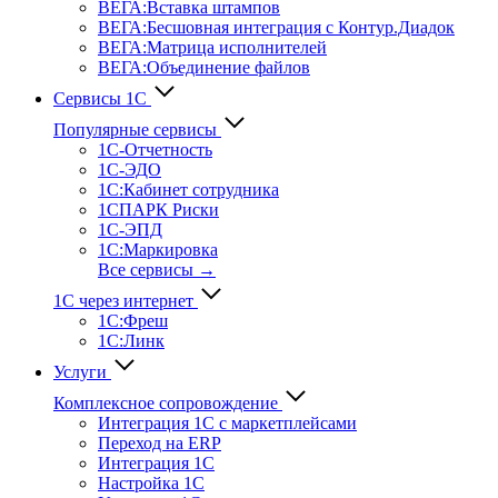
ВЕГА:Вставка штампов
ВЕГА:Бесшовная интеграция с Контур.Диадок
ВЕГА:Матрица исполнителей
ВЕГА:Объединение файлов
Сервисы 1С
Популярные сервисы
1С-Отчет­ность
1С-ЭДО
1С:Кабинет сотрудника
1СПАРК Риски
1С-ЭПД
1С:Маркировка
Все сервисы →
1С через интернет
1С:Фреш
1С:Линк
Услуги
Комплексное сопровождение
Интеграция 1С с маркетплейсами
Переход на ERP
Интеграция 1С
Настройка 1С