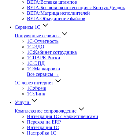
ВЕГА:Вставка штампов
ВЕГА:Бесшовная интеграция с Контур.Диадок
ВЕГА:Матрица исполнителей
ВЕГА:Объединение файлов
Сервисы 1С
Популярные сервисы
1С-Отчет­ность
1С-ЭДО
1С:Кабинет сотрудника
1СПАРК Риски
1С-ЭПД
1С:Маркировка
Все сервисы →
1С через интернет
1С:Фреш
1С:Линк
Услуги
Комплексное сопровождение
Интеграция 1С с маркетплейсами
Переход на ERP
Интеграция 1С
Настройка 1С