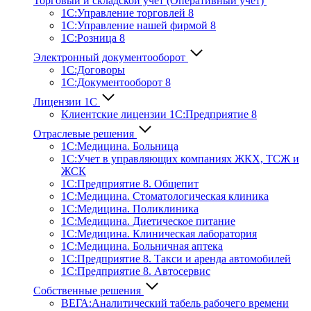
Торговый и складской учет (Оперативный учет)
1С:Управление торговлей 8
1С:Управление нашей фирмой 8
1С:Розница 8
Электронный документооборот
1С:Договоры
1С:Документооборот 8
Лицензии 1С
Клиентские лицензии 1С:Предприятие 8
Отраслевые решения
1С:Медицина. Больница
1C:Учет в управляющих компаниях ЖКХ, ТСЖ и
ЖСК
1С:Предприятие 8. Общепит
1С:Медицина. Стоматологическая клиника
1С:Медицина. Поликлиника
1С:Медицина. Диетическое питание
1С:Медицина. Клиническая лаборатория
1С:Медицина. Больничная аптека
1С:Предприятие 8. Такси и аренда автомобилей
1С:Предприятие 8. Автосервис
Собственные решения
ВЕГА:Аналитичес­кий табель рабочего времени