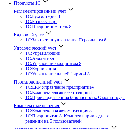
Продукты 1С
Регламентированный учет
1C:Бухгалтерия 8
1С:БизнесСтарт
1C:Предприниматель 8
Кадровый учет
1С:Зарплата и управление Персона­лом 8
Управленческий учет
1С:Управляющий
1С:Аналитика
1С:Управление холдингом 8
1С:Корпорация
1С:Управление нашей фирмой 8
Производственный учет
1С:ERP Управление предприятием
1С:Комплексная автоматизация 8
1С:Производственная безопасность. Охрана труда
Комплексные решения
1С:Комплексная автоматизация 8
1С:Предприятие 8. Комплект прикладных
решений на 5 пользователей