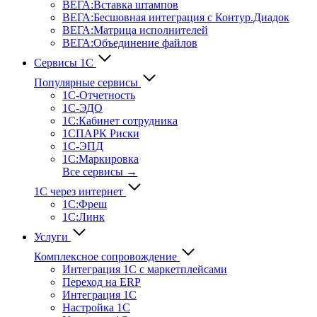
ВЕГА:Вставка штампов
ВЕГА:Бесшовная интеграция с Контур.Диадок
ВЕГА:Матрица исполнителей
ВЕГА:Объединение файлов
Сервисы 1С
Популярные сервисы
1С-Отчет­ность
1С-ЭДО
1С:Кабинет сотрудника
1СПАРК Риски
1С-ЭПД
1С:Маркировка
Все сервисы →
1С через интернет
1С:Фреш
1С:Линк
Услуги
Комплексное сопровождение
Интеграция 1С с маркетплейсами
Переход на ERP
Интеграция 1С
Настройка 1С