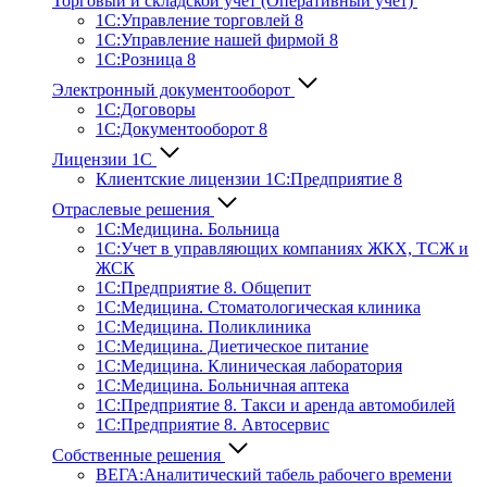
Торговый и складской учет (Оперативный учет)
1С:Управление торговлей 8
1С:Управление нашей фирмой 8
1С:Розница 8
Электронный документооборот
1С:Договоры
1С:Документооборот 8
Лицензии 1С
Клиентские лицензии 1С:Предприятие 8
Отраслевые решения
1С:Медицина. Больница
1C:Учет в управляющих компаниях ЖКХ, ТСЖ и
ЖСК
1С:Предприятие 8. Общепит
1С:Медицина. Стоматологическая клиника
1С:Медицина. Поликлиника
1С:Медицина. Диетическое питание
1С:Медицина. Клиническая лаборатория
1С:Медицина. Больничная аптека
1С:Предприятие 8. Такси и аренда автомобилей
1С:Предприятие 8. Автосервис
Собственные решения
ВЕГА:Аналитичес­кий табель рабочего времени