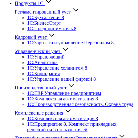
Продукты 1С
Регламентированный учет
1C:Бухгалтерия 8
1С:БизнесСтарт
1C:Предприниматель 8
Кадровый учет
1С:Зарплата и управление Персона­лом 8
Управленческий учет
1С:Управляющий
1С:Аналитика
1С:Управление холдингом 8
1С:Корпорация
1С:Управление нашей фирмой 8
Производственный учет
1С:ERP Управление предприятием
1С:Комплексная автоматизация 8
1С:Производственная безопасность. Охрана труда
Комплексные решения
1С:Комплексная автоматизация 8
1С:Предприятие 8. Комплект прикладных
решений на 5 пользователей