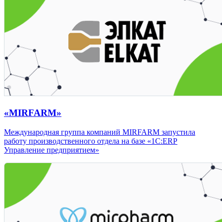
«MIRFARM»
Международная группа компаний MIRFARM запустила
работу производственного отдела на базе «1С:ERP
Управление предприятием»