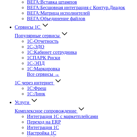
ВЕГА:Вставка штампов
ВЕГА:Бесшовная интеграция с Контур.Диадок
ВЕГА:Матрица исполнителей
ВЕГА:Объединение файлов
Сервисы 1С
Популярные сервисы
1С-Отчет­ность
1С-ЭДО
1С:Кабинет сотрудника
1СПАРК Риски
1С-ЭПД
1С:Маркировка
Все сервисы →
1С через интернет
1С:Фреш
1С:Линк
Услуги
Комплексное сопровождение
Интеграция 1С с маркетплейсами
Переход на ERP
Интеграция 1С
Настройка 1С