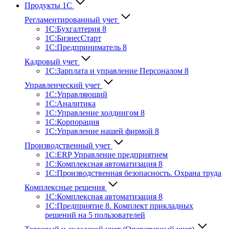
Продукты 1С
Регламентированный учет
1C:Бухгалтерия 8
1С:БизнесСтарт
1C:Предприниматель 8
Кадровый учет
1С:Зарплата и управление Персона­лом 8
Управленческий учет
1С:Управляющий
1С:Аналитика
1С:Управление холдингом 8
1С:Корпорация
1С:Управление нашей фирмой 8
Производственный учет
1С:ERP Управление предприятием
1С:Комплексная автоматизация 8
1С:Производственная безопасность. Охрана труда
Комплексные решения
1С:Комплексная автоматизация 8
1С:Предприятие 8. Комплект прикладных
решений на 5 пользователей