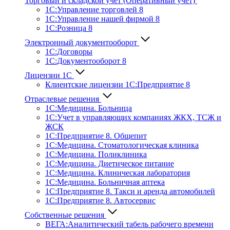
Торговый и складской учет (Оперативный учет)
1С:Управление торговлей 8
1С:Управление нашей фирмой 8
1С:Розница 8
Электронный документооборот
1С:Договоры
1С:Документооборот 8
Лицензии 1С
Клиентские лицензии 1С:Предприятие 8
Отраслевые решения
1С:Медицина. Больница
1C:Учет в управляющих компаниях ЖКХ, ТСЖ и
ЖСК
1С:Предприятие 8. Общепит
1С:Медицина. Стоматологическая клиника
1С:Медицина. Поликлиника
1С:Медицина. Диетическое питание
1С:Медицина. Клиническая лаборатория
1С:Медицина. Больничная аптека
1С:Предприятие 8. Такси и аренда автомобилей
1С:Предприятие 8. Автосервис
Собственные решения
ВЕГА:Аналитичес­кий табель рабочего времени