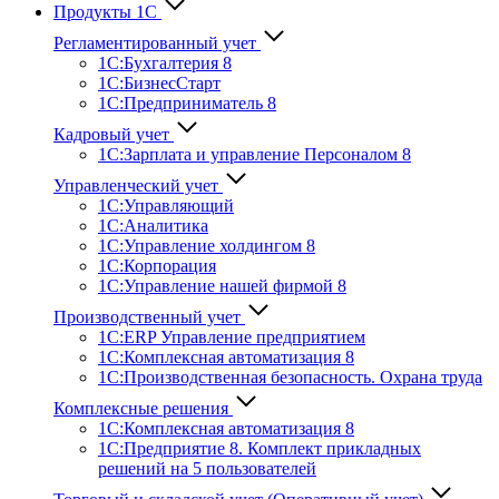
Продукты 1С
Регламентированный учет
1C:Бухгалтерия 8
1С:БизнесСтарт
1C:Предприниматель 8
Кадровый учет
1С:Зарплата и управление Персона­лом 8
Управленческий учет
1С:Управляющий
1С:Аналитика
1С:Управление холдингом 8
1С:Корпорация
1С:Управление нашей фирмой 8
Производственный учет
1С:ERP Управление предприятием
1С:Комплексная автоматизация 8
1С:Производственная безопасность. Охрана труда
Комплексные решения
1С:Комплексная автоматизация 8
1С:Предприятие 8. Комплект прикладных
решений на 5 пользователей