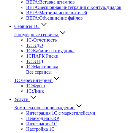
ВЕГА:Вставка штампов
ВЕГА:Бесшовная интеграция с Контур.Диадок
ВЕГА:Матрица исполнителей
ВЕГА:Объединение файлов
Сервисы 1С
Популярные сервисы
1С-Отчет­ность
1С-ЭДО
1С:Кабинет сотрудника
1СПАРК Риски
1С-ЭПД
1С:Маркировка
Все сервисы →
1С через интернет
1С:Фреш
1С:Линк
Услуги
Комплексное сопровождение
Интеграция 1С с маркетплейсами
Переход на ERP
Интеграция 1С
Настройка 1С