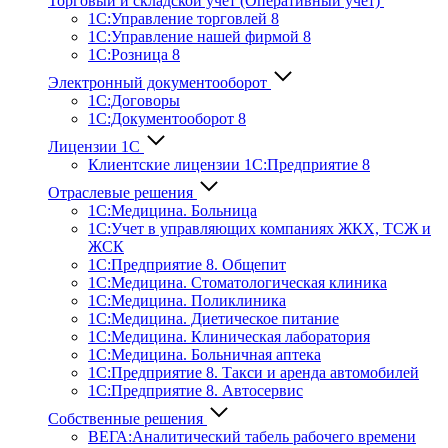
Торговый и складской учет (Оперативный учет)
1С:Управление торговлей 8
1С:Управление нашей фирмой 8
1С:Розница 8
Электронный документооборот
1С:Договоры
1С:Документооборот 8
Лицензии 1С
Клиентские лицензии 1С:Предприятие 8
Отраслевые решения
1С:Медицина. Больница
1C:Учет в управляющих компаниях ЖКХ, ТСЖ и
ЖСК
1С:Предприятие 8. Общепит
1С:Медицина. Стоматологическая клиника
1С:Медицина. Поликлиника
1С:Медицина. Диетическое питание
1С:Медицина. Клиническая лаборатория
1С:Медицина. Больничная аптека
1С:Предприятие 8. Такси и аренда автомобилей
1С:Предприятие 8. Автосервис
Собственные решения
ВЕГА:Аналитичес­кий табель рабочего времени