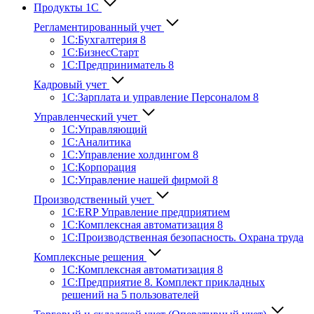
Продукты 1С
Регламентированный учет
1C:Бухгалтерия 8
1С:БизнесСтарт
1C:Предприниматель 8
Кадровый учет
1С:Зарплата и управление Персона­лом 8
Управленческий учет
1С:Управляющий
1С:Аналитика
1С:Управление холдингом 8
1С:Корпорация
1С:Управление нашей фирмой 8
Производственный учет
1С:ERP Управление предприятием
1С:Комплексная автоматизация 8
1С:Производственная безопасность. Охрана труда
Комплексные решения
1С:Комплексная автоматизация 8
1С:Предприятие 8. Комплект прикладных
решений на 5 пользователей