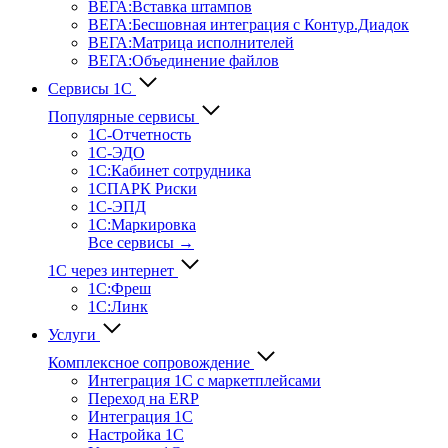
ВЕГА:Вставка штампов
ВЕГА:Бесшовная интеграция с Контур.Диадок
ВЕГА:Матрица исполнителей
ВЕГА:Объединение файлов
Сервисы 1С
Популярные сервисы
1С-Отчет­ность
1С-ЭДО
1С:Кабинет сотрудника
1СПАРК Риски
1С-ЭПД
1С:Маркировка
Все сервисы →
1С через интернет
1С:Фреш
1С:Линк
Услуги
Комплексное сопровождение
Интеграция 1С с маркетплейсами
Переход на ERP
Интеграция 1С
Настройка 1С