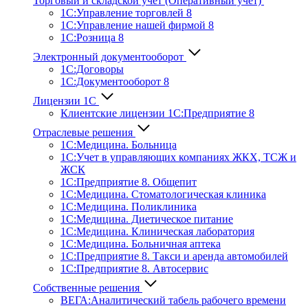
Торговый и складской учет (Оперативный учет)
1С:Управление торговлей 8
1С:Управление нашей фирмой 8
1С:Розница 8
Электронный документооборот
1С:Договоры
1С:Документооборот 8
Лицензии 1С
Клиентские лицензии 1С:Предприятие 8
Отраслевые решения
1С:Медицина. Больница
1C:Учет в управляющих компаниях ЖКХ, ТСЖ и
ЖСК
1С:Предприятие 8. Общепит
1С:Медицина. Стоматологическая клиника
1С:Медицина. Поликлиника
1С:Медицина. Диетическое питание
1С:Медицина. Клиническая лаборатория
1С:Медицина. Больничная аптека
1С:Предприятие 8. Такси и аренда автомобилей
1С:Предприятие 8. Автосервис
Собственные решения
ВЕГА:Аналитичес­кий табель рабочего времени