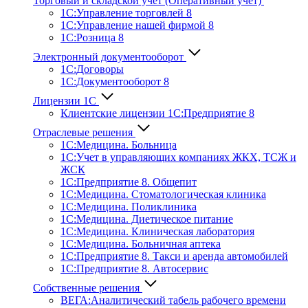
Торговый и складской учет (Оперативный учет)
1С:Управление торговлей 8
1С:Управление нашей фирмой 8
1С:Розница 8
Электронный документооборот
1С:Договоры
1С:Документооборот 8
Лицензии 1С
Клиентские лицензии 1С:Предприятие 8
Отраслевые решения
1С:Медицина. Больница
1C:Учет в управляющих компаниях ЖКХ, ТСЖ и
ЖСК
1С:Предприятие 8. Общепит
1С:Медицина. Стоматологическая клиника
1С:Медицина. Поликлиника
1С:Медицина. Диетическое питание
1С:Медицина. Клиническая лаборатория
1С:Медицина. Больничная аптека
1С:Предприятие 8. Такси и аренда автомобилей
1С:Предприятие 8. Автосервис
Собственные решения
ВЕГА:Аналитичес­кий табель рабочего времени