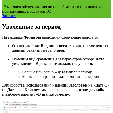
12 месяцев обслуживания по цене 8 месяцев при покупке
программных продуктов 1С
Заказать
Уволенные за период
На закладке
Фильтры
выполним следующие действия:
Отключим флаг
Вид занятости
, так как для уволенных
данный реквизит не заполнен.
Изменим вид сравнения для параметров отбора
Дата
увольнения
. В результате должно получиться:
Больше или равно – дата начала периода;
Меньше или равно – дата окончания периода.
Для удобства использования изменим
Заголовок
на «Дата С»
и «Дата по». Кликнем мышью на колонке
«со звездочкой»
и выберем вариант
«В шапке отчета»
.