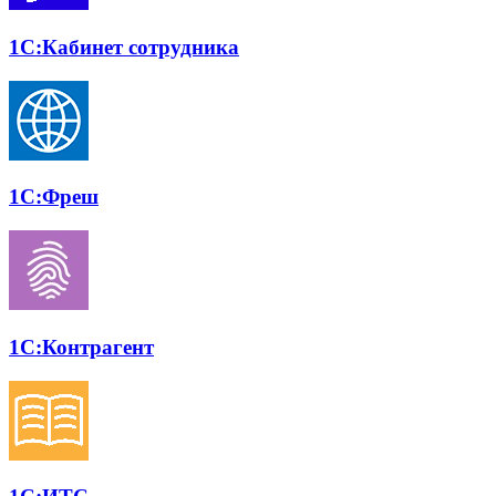
1С:Кабинет сотрудника
1С:Фреш
1С:Контр­агент