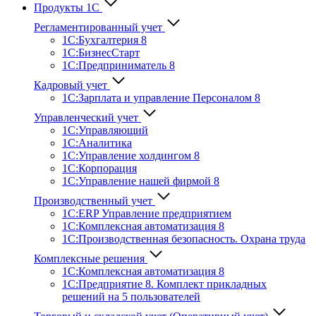
Продукты 1С
Регламентированный учет
1C:Бухгалтерия 8
1С:БизнесСтарт
1C:Предприниматель 8
Кадровый учет
1С:Зарплата и управление Персона­лом 8
Управленческий учет
1С:Управляющий
1С:Аналитика
1С:Управление холдингом 8
1С:Корпорация
1С:Управление нашей фирмой 8
Производственный учет
1С:ERP Управление предприятием
1С:Комплексная автоматизация 8
1С:Производственная безопасность. Охрана труда
Комплексные решения
1С:Комплексная автоматизация 8
1С:Предприятие 8. Комплект прикладных
решений на 5 пользователей