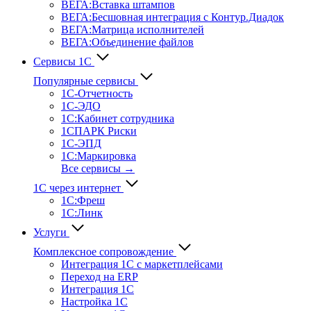
ВЕГА:Вставка штампов
ВЕГА:Бесшовная интеграция с Контур.Диадок
ВЕГА:Матрица исполнителей
ВЕГА:Объединение файлов
Сервисы 1С
Популярные сервисы
1С-Отчет­ность
1С-ЭДО
1С:Кабинет сотрудника
1СПАРК Риски
1С-ЭПД
1С:Маркировка
Все сервисы →
1С через интернет
1С:Фреш
1С:Линк
Услуги
Комплексное сопровождение
Интеграция 1С с маркетплейсами
Переход на ERP
Интеграция 1С
Настройка 1С