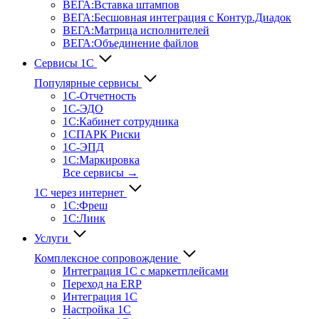
ВЕГА:Вставка штампов
ВЕГА:Бесшовная интеграция с Контур.Диадок
ВЕГА:Матрица исполнителей
ВЕГА:Объединение файлов
Сервисы 1С
Популярные сервисы
1С-Отчет­ность
1С-ЭДО
1С:Кабинет сотрудника
1СПАРК Риски
1С-ЭПД
1С:Маркировка
Все сервисы →
1С через интернет
1С:Фреш
1С:Линк
Услуги
Комплексное сопровождение
Интеграция 1С с маркетплейсами
Переход на ERP
Интеграция 1С
Настройка 1С