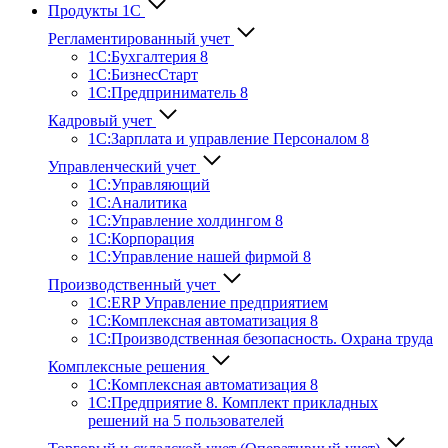
Продукты 1С
Регламентированный учет
1C:Бухгалтерия 8
1С:БизнесСтарт
1C:Предприниматель 8
Кадровый учет
1С:Зарплата и управление Персона­лом 8
Управленческий учет
1С:Управляющий
1С:Аналитика
1С:Управление холдингом 8
1С:Корпорация
1С:Управление нашей фирмой 8
Производственный учет
1С:ERP Управление предприятием
1С:Комплексная автоматизация 8
1С:Производственная безопасность. Охрана труда
Комплексные решения
1С:Комплексная автоматизация 8
1С:Предприятие 8. Комплект прикладных
решений на 5 пользователей