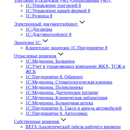
Торговый и складской учет (Оперативный учет)
1С:Управление торговлей 8
1С:Управление нашей фирмой 8
1С:Розница 8
Электронный документооборот
1С:Договоры
1С:Документооборот 8
Лицензии 1С
Клиентские лицензии 1С:Предприятие 8
Отраслевые решения
1С:Медицина. Больница
1C:Учет в управляющих компаниях ЖКХ, ТСЖ и
ЖСК
1С:Предприятие 8. Общепит
1С:Медицина. Стоматологическая клиника
1С:Медицина. Поликлиника
1С:Медицина. Диетическое питание
1С:Медицина. Клиническая лаборатория
1С:Медицина. Больничная аптека
1С:Предприятие 8. Такси и аренда автомобилей
1С:Предприятие 8. Автосервис
Собственные решения
ВЕГА:Аналитичес­кий табель рабочего времени