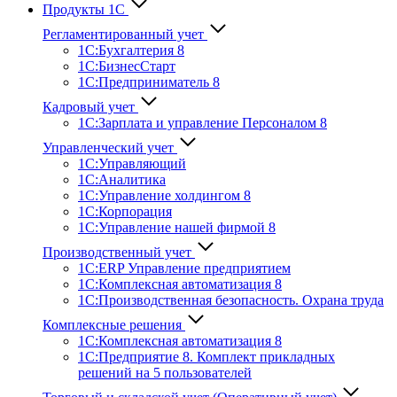
Продукты 1С
Регламентированный учет
1C:Бухгалтерия 8
1С:БизнесСтарт
1C:Предприниматель 8
Кадровый учет
1С:Зарплата и управление Персона­лом 8
Управленческий учет
1С:Управляющий
1С:Аналитика
1С:Управление холдингом 8
1С:Корпорация
1С:Управление нашей фирмой 8
Производственный учет
1С:ERP Управление предприятием
1С:Комплексная автоматизация 8
1С:Производственная безопасность. Охрана труда
Комплексные решения
1С:Комплексная автоматизация 8
1С:Предприятие 8. Комплект прикладных
решений на 5 пользователей