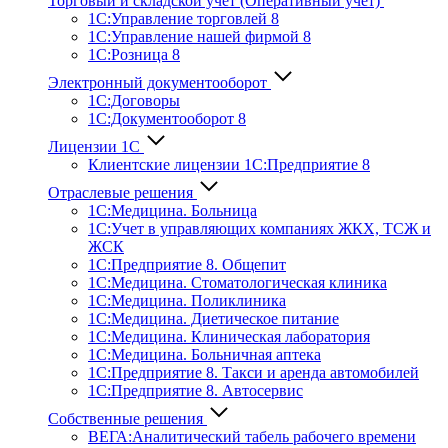
Торговый и складской учет (Оперативный учет)
1С:Управление торговлей 8
1С:Управление нашей фирмой 8
1С:Розница 8
Электронный документооборот
1С:Договоры
1С:Документооборот 8
Лицензии 1С
Клиентские лицензии 1С:Предприятие 8
Отраслевые решения
1С:Медицина. Больница
1C:Учет в управляющих компаниях ЖКХ, ТСЖ и
ЖСК
1С:Предприятие 8. Общепит
1С:Медицина. Стоматологическая клиника
1С:Медицина. Поликлиника
1С:Медицина. Диетическое питание
1С:Медицина. Клиническая лаборатория
1С:Медицина. Больничная аптека
1С:Предприятие 8. Такси и аренда автомобилей
1С:Предприятие 8. Автосервис
Собственные решения
ВЕГА:Аналитичес­кий табель рабочего времени