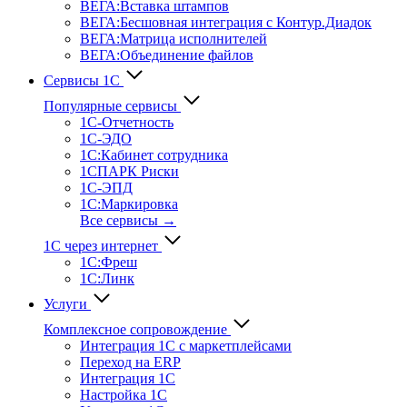
ВЕГА:Вставка штампов
ВЕГА:Бесшовная интеграция с Контур.Диадок
ВЕГА:Матрица исполнителей
ВЕГА:Объединение файлов
Сервисы 1С
Популярные сервисы
1С-Отчет­ность
1С-ЭДО
1С:Кабинет сотрудника
1СПАРК Риски
1С-ЭПД
1С:Маркировка
Все сервисы →
1С через интернет
1С:Фреш
1С:Линк
Услуги
Комплексное сопровождение
Интеграция 1С с маркетплейсами
Переход на ERP
Интеграция 1С
Настройка 1С