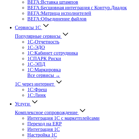
ВЕГА:Вставка штампов
ВЕГА:Бесшовная интеграция с Контур.Диадок
ВЕГА:Матрица исполнителей
ВЕГА:Объединение файлов
Сервисы 1С
Популярные сервисы
1С-Отчет­ность
1С-ЭДО
1С:Кабинет сотрудника
1СПАРК Риски
1С-ЭПД
1С:Маркировка
Все сервисы →
1С через интернет
1С:Фреш
1С:Линк
Услуги
Комплексное сопровождение
Интеграция 1С с маркетплейсами
Переход на ERP
Интеграция 1С
Настройка 1С