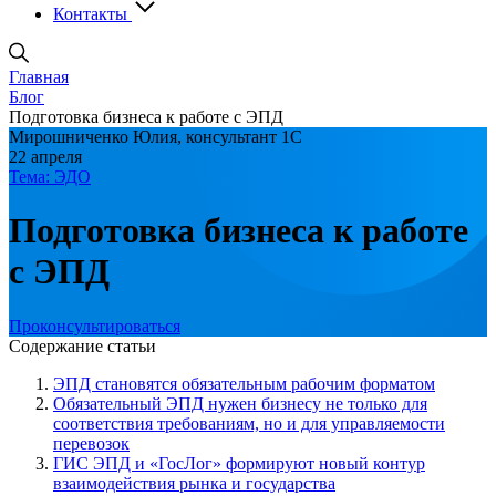
Контакты
Главная
Блог
Подготовка бизнеса к работе с ЭПД
Мирошниченко Юлия, консультант 1С
22 апреля
Тема: ЭДО
Подготовка бизнеса к работе
с ЭПД
Проконсультироваться
Содержание статьи
ЭПД становятся обязательным рабочим форматом
Обязательный ЭПД нужен бизнесу не только для
соответствия требованиям, но и для управляемости
перевозок
ГИС ЭПД и «ГосЛог» формируют новый контур
взаимодействия рынка и государства