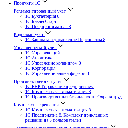
Продукты 1С
Регламентированный учет
1C:Бухгалтерия 8
1С:БизнесСтарт
1C:Предприниматель 8
Кадровый учет
1С:Зарплата и управление Персона­лом 8
Управленческий учет
1С:Управляющий
1С:Аналитика
1С:Управление холдингом 8
1С:Корпорация
1С:Управление нашей фирмой 8
Производственный учет
1С:ERP Управление предприятием
1С:Комплексная автоматизация 8
1С:Производственная безопасность. Охрана труда
Комплексные решения
1С:Комплексная автоматизация 8
1С:Предприятие 8. Комплект прикладных
решений на 5 пользователей