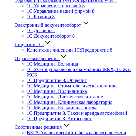
Торговый и складской учет (Оперативный учет)
1С:Управление торговлей 8
1С:Управление нашей фирмой 8
1С:Розница 8
Электронный документооборот
1С:Договоры
1С:Документооборот 8
Лицензии 1С
Клиентские лицензии 1С:Предприятие 8
Отраслевые решения
1С:Медицина. Больница
1C:Учет в управляющих компаниях ЖКХ, ТСЖ и
ЖСК
1С:Предприятие 8. Общепит
1С:Медицина. Стоматологическая клиника
1С:Медицина. Поликлиника
1С:Медицина. Диетическое питание
1С:Медицина. Клиническая лаборатория
1С:Медицина. Больничная аптека
1С:Предприятие 8. Такси и аренда автомобилей
1С:Предприятие 8. Автосервис
Собственные решения
ВЕГА:Аналитичес­кий табель рабочего времени