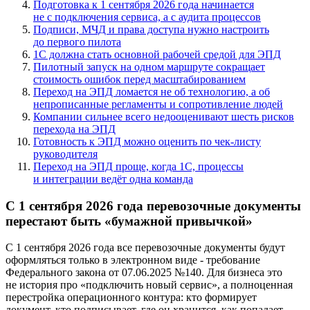
Подготовка к 1 сентября 2026 года начинается
не с подключения сервиса, а с аудита процессов
Подписи, МЧД и права доступа нужно настроить
до первого пилота
1С должна стать основной рабочей средой для ЭПД
Пилотный запуск на одном маршруте сокращает
стоимость ошибок перед масштабированием
Переход на ЭПД ломается не об технологию, а об
непрописанные регламенты и сопротивление людей
Компании сильнее всего недооценивают шесть рисков
перехода на ЭПД
Готовность к ЭПД можно оценить по чек-листу
руководителя
Переход на ЭПД проще, когда 1С, процессы
и интеграции ведёт одна команда
С 1 сентября 2026 года перевозочные документы
перестают быть «бумажной привычкой»
С 1 сентября 2026 года все перевозочные документы будут
оформляться только в электронном виде - требование
Федерального закона от 07.06.2025 №140. Для бизнеса это
не история про «подключить новый сервис», а полноценная
перестройка операционного контура: кто формирует
документ, кто подписывает, где он хранится, как попадает