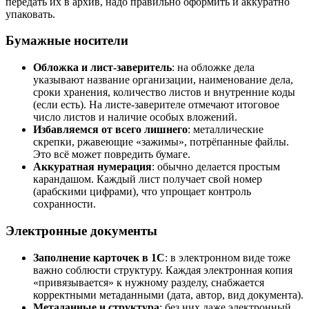
передать их в архив, надо правильно оформить и аккуратно
упаковать.
Бумажные носители
Обложка и лист-заверитель
: на обложке дела
указывают название организации, наименование дела,
сроки хранения, количество листов и внутренние коды
(если есть). На листе-заверителе отмечают итоговое
число листов и наличие особых вложений.
Избавляемся от всего лишнего
: металлические
скрепки, ржавеющие «зажимы», потрёпанные файлы.
Это всё может повредить бумаге.
Аккуратная нумерация
: обычно делается простым
карандашом. Каждый лист получает свой номер
(арабскими цифрами), что упрощает контроль
сохранности.
Электронные документы
Заполнение карточек в 1С
: в электронном виде тоже
важно соблюсти структуру. Каждая электронная копия
«привязывается» к нужному разделу, снабжается
корректными метаданными (дата, автор, вид документа).
Метаданные и структура
: без них даже электронный