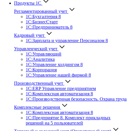
Продукты 1С
Регламентированный учет
1C:Бухгалтерия 8
1С:БизнесСтарт
1C:Предприниматель 8
Кадровый учет
1С:Зарплата и управление Персона­лом 8
Управленческий учет
1С:Управляющий
1С:Аналитика
1С:Управление холдингом 8
1С:Корпорация
1С:Управление нашей фирмой 8
Производственный учет
1С:ERP Управление предприятием
1С:Комплексная автоматизация 8
1С:Производственная безопасность. Охрана труда
Комплексные решения
1С:Комплексная автоматизация 8
1С:Предприятие 8. Комплект прикладных
решений на 5 пользователей