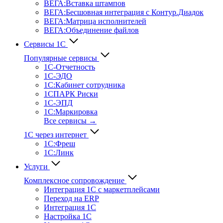
ВЕГА:Вставка штампов
ВЕГА:Бесшовная интеграция с Контур.Диадок
ВЕГА:Матрица исполнителей
ВЕГА:Объединение файлов
Сервисы 1С
Популярные сервисы
1С-Отчет­ность
1С-ЭДО
1С:Кабинет сотрудника
1СПАРК Риски
1С-ЭПД
1С:Маркировка
Все сервисы →
1С через интернет
1С:Фреш
1С:Линк
Услуги
Комплексное сопровождение
Интеграция 1С с маркетплейсами
Переход на ERP
Интеграция 1С
Настройка 1С