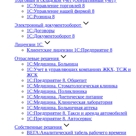
Торговый и складской учет (Оперативный учет)
1С:Управление торговлей 8
1С:Управление нашей фирмой 8
1С:Розница 8
Электронный документооборот
1С:Договоры
1С:Документооборот 8
Лицензии 1С
Клиентские лицензии 1С:Предприятие 8
Отраслевые решения
1С:Медицина. Больница
1C:Учет в управляющих компаниях ЖКХ, ТСЖ и
ЖСК
1С:Предприятие 8. Общепит
1С:Медицина. Стоматологическая клиника
1С:Медицина. Поликлиника
1С:Медицина. Диетическое питание
1С:Медицина. Клиническая лаборатория
1С:Медицина. Больничная аптека
1С:Предприятие 8. Такси и аренда автомобилей
1С:Предприятие 8. Автосервис
Собственные решения
ВЕГА:Аналитичес­кий табель рабочего времени