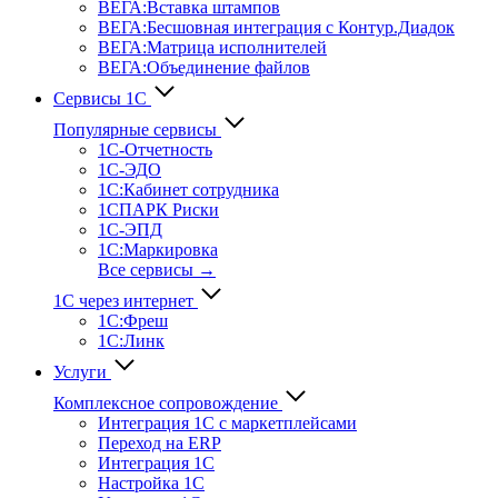
ВЕГА:Вставка штампов
ВЕГА:Бесшовная интеграция с Контур.Диадок
ВЕГА:Матрица исполнителей
ВЕГА:Объединение файлов
Сервисы 1С
Популярные сервисы
1С-Отчет­ность
1С-ЭДО
1С:Кабинет сотрудника
1СПАРК Риски
1С-ЭПД
1С:Маркировка
Все сервисы →
1С через интернет
1С:Фреш
1С:Линк
Услуги
Комплексное сопровождение
Интеграция 1С с маркетплейсами
Переход на ERP
Интеграция 1С
Настройка 1С