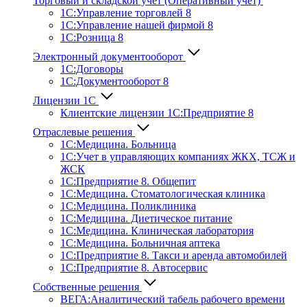
Торговый и складской учет (Оперативный учет)
1С:Управление торговлей 8
1С:Управление нашей фирмой 8
1С:Розница 8
Электронный документооборот
1С:Договоры
1С:Документооборот 8
Лицензии 1С
Клиентские лицензии 1С:Предприятие 8
Отраслевые решения
1С:Медицина. Больница
1C:Учет в управляющих компаниях ЖКХ, ТСЖ и
ЖСК
1С:Предприятие 8. Общепит
1С:Медицина. Стоматологическая клиника
1С:Медицина. Поликлиника
1С:Медицина. Диетическое питание
1С:Медицина. Клиническая лаборатория
1С:Медицина. Больничная аптека
1С:Предприятие 8. Такси и аренда автомобилей
1С:Предприятие 8. Автосервис
Собственные решения
ВЕГА:Аналитичес­кий табель рабочего времени