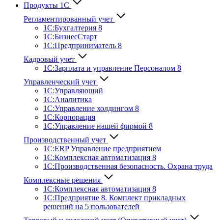
Продукты 1С
Регламентированный учет
1C:Бухгалтерия 8
1С:БизнесСтарт
1C:Предприниматель 8
Кадровый учет
1С:Зарплата и управление Персона­лом 8
Управленческий учет
1С:Управляющий
1С:Аналитика
1С:Управление холдингом 8
1С:Корпорация
1С:Управление нашей фирмой 8
Производственный учет
1С:ERP Управление предприятием
1С:Комплексная автоматизация 8
1С:Производственная безопасность. Охрана труда
Комплексные решения
1С:Комплексная автоматизация 8
1С:Предприятие 8. Комплект прикладных
решений на 5 пользователей