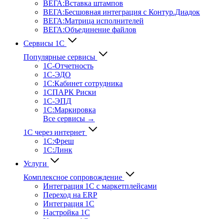
ВЕГА:Вставка штампов
ВЕГА:Бесшовная интеграция с Контур.Диадок
ВЕГА:Матрица исполнителей
ВЕГА:Объединение файлов
Сервисы 1С
Популярные сервисы
1С-Отчет­ность
1С-ЭДО
1С:Кабинет сотрудника
1СПАРК Риски
1С-ЭПД
1С:Маркировка
Все сервисы →
1С через интернет
1С:Фреш
1С:Линк
Услуги
Комплексное сопровождение
Интеграция 1С с маркетплейсами
Переход на ERP
Интеграция 1С
Настройка 1С