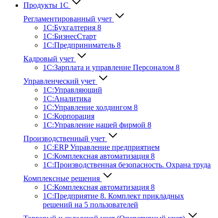
Продукты 1С
Регламентированный учет
1C:Бухгалтерия 8
1С:БизнесСтарт
1C:Предприниматель 8
Кадровый учет
1С:Зарплата и управление Персона­лом 8
Управленческий учет
1С:Управляющий
1С:Аналитика
1С:Управление холдингом 8
1С:Корпорация
1С:Управление нашей фирмой 8
Производственный учет
1С:ERP Управление предприятием
1С:Комплексная автоматизация 8
1С:Производственная безопасность. Охрана труда
Комплексные решения
1С:Комплексная автоматизация 8
1С:Предприятие 8. Комплект прикладных
решений на 5 пользователей