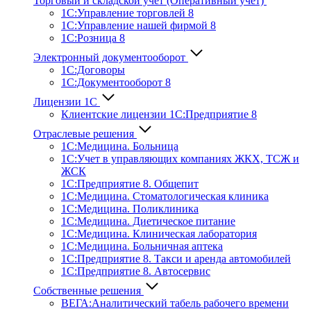
Торговый и складской учет (Оперативный учет)
1С:Управление торговлей 8
1С:Управление нашей фирмой 8
1С:Розница 8
Электронный документооборот
1С:Договоры
1С:Документооборот 8
Лицензии 1С
Клиентские лицензии 1С:Предприятие 8
Отраслевые решения
1С:Медицина. Больница
1C:Учет в управляющих компаниях ЖКХ, ТСЖ и
ЖСК
1С:Предприятие 8. Общепит
1С:Медицина. Стоматологическая клиника
1С:Медицина. Поликлиника
1С:Медицина. Диетическое питание
1С:Медицина. Клиническая лаборатория
1С:Медицина. Больничная аптека
1С:Предприятие 8. Такси и аренда автомобилей
1С:Предприятие 8. Автосервис
Собственные решения
ВЕГА:Аналитичес­кий табель рабочего времени