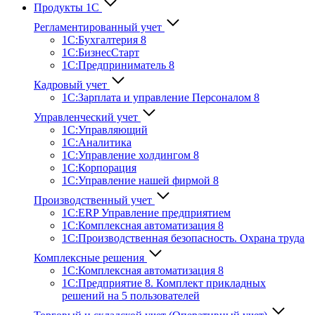
Продукты 1С
Регламентированный учет
1C:Бухгалтерия 8
1С:БизнесСтарт
1C:Предприниматель 8
Кадровый учет
1С:Зарплата и управление Персона­лом 8
Управленческий учет
1С:Управляющий
1С:Аналитика
1С:Управление холдингом 8
1С:Корпорация
1С:Управление нашей фирмой 8
Производственный учет
1С:ERP Управление предприятием
1С:Комплексная автоматизация 8
1С:Производственная безопасность. Охрана труда
Комплексные решения
1С:Комплексная автоматизация 8
1С:Предприятие 8. Комплект прикладных
решений на 5 пользователей