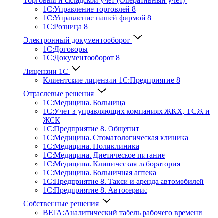
Торговый и складской учет (Оперативный учет)
1С:Управление торговлей 8
1С:Управление нашей фирмой 8
1С:Розница 8
Электронный документооборот
1С:Договоры
1С:Документооборот 8
Лицензии 1С
Клиентские лицензии 1С:Предприятие 8
Отраслевые решения
1С:Медицина. Больница
1C:Учет в управляющих компаниях ЖКХ, ТСЖ и
ЖСК
1С:Предприятие 8. Общепит
1С:Медицина. Стоматологическая клиника
1С:Медицина. Поликлиника
1С:Медицина. Диетическое питание
1С:Медицина. Клиническая лаборатория
1С:Медицина. Больничная аптека
1С:Предприятие 8. Такси и аренда автомобилей
1С:Предприятие 8. Автосервис
Собственные решения
ВЕГА:Аналитичес­кий табель рабочего времени