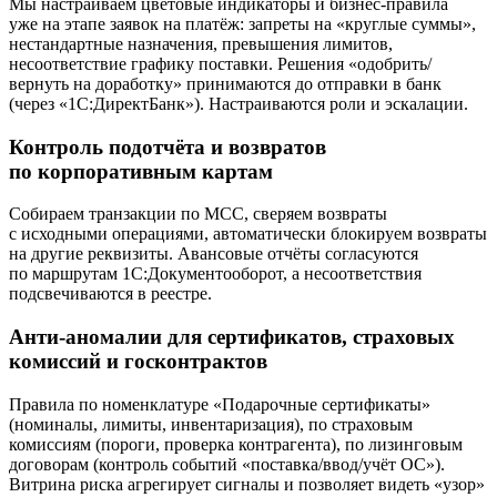
Мы настраиваем цветовые индикаторы и бизнес-правила
уже на этапе заявок на платёж: запреты на «круглые суммы»,
нестандартные назначения, превышения лимитов,
несоответствие графику поставки. Решения «одобрить/
вернуть на доработку» принимаются до отправки в банк
(через «1С:ДиректБанк»). Настраиваются роли и эскалации.
Контроль подотчёта и возвратов
по корпоративным картам
Собираем транзакции по MCC, сверяем возвраты
с исходными операциями, автоматически блокируем возвраты
на другие реквизиты. Авансовые отчёты согласуются
по маршрутам 1С:Документооборот, а несоответствия
подсвечиваются в реестре.
Анти-аномалии для сертификатов, страховых
комиссий и госконтрактов
Правила по номенклатуре «Подарочные сертификаты»
(номиналы, лимиты, инвентаризация), по страховым
комиссиям (пороги, проверка контрагента), по лизинговым
договорам (контроль событий «поставка/ввод/учёт ОС»).
Витрина риска агрегирует сигналы и позволяет видеть «узор»