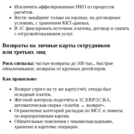
Исключить аффилированные НКО из процессов
расчётов.
Вести эквайринг только на юрлицо, на договорных
условиях, с хранением ККТ-данных.
В 1С фиксировать источник платежа, договор и связать
с отгрузкой/оказанием услуг.
Возвраты на личные карты сотрудников
или третьих лиц
Риск-сигналы:
частые возвраты до 100 тыс., быстрое
обналичивание, возвраты от крупных ритейлеров.
Как правильно:
Возврат строго на ту же карту/счёт, откуда был
исходный платёж.
Жёсткий контроль подотчёта в 1С:ERP/1С:КА,
автоматическая сверка «платёж ↔ возврат».
Ограничение категорий расходов по MCC и лимиты
по корпоративным картам.
Обязательные пояснения с чеками/накладными,
хранение в карточке операции.