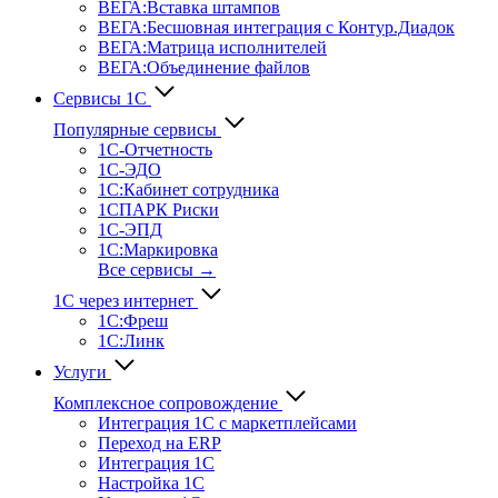
ВЕГА:Вставка штампов
ВЕГА:Бесшовная интеграция с Контур.Диадок
ВЕГА:Матрица исполнителей
ВЕГА:Объединение файлов
Сервисы 1С
Популярные сервисы
1С-Отчет­ность
1С-ЭДО
1С:Кабинет сотрудника
1СПАРК Риски
1С-ЭПД
1С:Маркировка
Все сервисы →
1С через интернет
1С:Фреш
1С:Линк
Услуги
Комплексное сопровождение
Интеграция 1С с маркетплейсами
Переход на ERP
Интеграция 1С
Настройка 1С