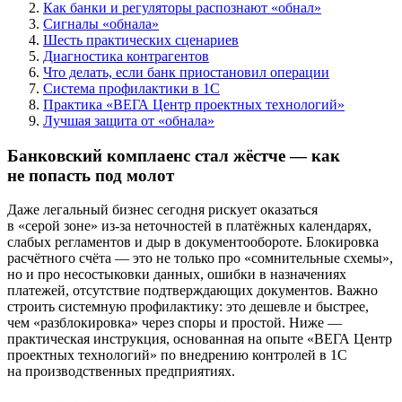
Как банки и регуляторы распознают «обнал»
Сигналы «обнала»
Шесть практических сценариев
Диагностика контрагентов
Что делать, если банк приостановил операции
Система профилактики в 1С
Практика «ВЕГА Центр проектных технологий»
Лучшая защита от «обнала»
Банковский комплаенс стал жёстче — как
не попасть под молот
Даже легальный бизнес сегодня рискует оказаться
в «серой зоне» из-за неточностей в платёжных календарях,
слабых регламентов и дыр в документообороте. Блокировка
расчётного счёта — это не только про «сомнительные схемы»,
но и про несостыковки данных, ошибки в назначениях
платежей, отсутствие подтверждающих документов. Важно
строить системную профилактику: это дешевле и быстрее,
чем «разблокировка» через споры и простой. Ниже —
практическая инструкция, основанная на опыте «ВЕГА Центр
проектных технологий» по внедрению контролей в 1С
на производственных предприятиях.