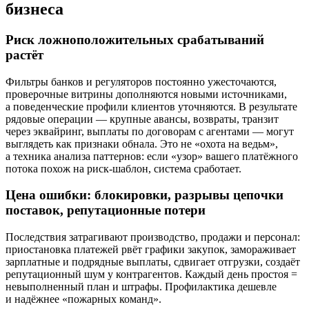
бизнеса
Риск ложноположительных срабатываний
растёт
Фильтры банков и регуляторов постоянно ужесточаются,
проверочные витрины дополняются новыми источниками,
а поведенческие профили клиентов уточняются. В результате
рядовые операции — крупные авансы, возвраты, транзит
через эквайринг, выплаты по договорам с агентами — могут
выглядеть как признаки обнала. Это не «охота на ведьм»,
а техника анализа паттернов: если «узор» вашего платёжного
потока похож на риск-шаблон, система сработает.
Цена ошибки: блокировки, разрывы цепочки
поставок, репутационные потери
Последствия затрагивают производство, продажи и персонал:
приостановка платежей рвёт графики закупок, замораживает
зарплатные и подрядные выплаты, сдвигает отгрузки, создаёт
репутационный шум у контрагентов. Каждый день простоя =
невыполненный план и штрафы. Профилактика дешевле
и надёжнее «пожарных команд».