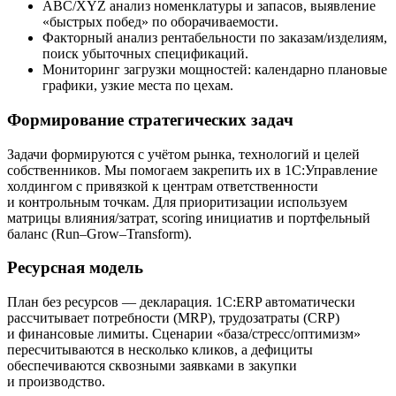
ABC/XYZ анализ номенклатуры и запасов, выявление
«быстрых побед» по оборачиваемости.
Факторный анализ рентабельности по заказам/изделиям,
поиск убыточных спецификаций.
Мониторинг загрузки мощностей: календарно плановые
графики, узкие места по цехам.
Формирование стратегических задач
Задачи формируются с учётом рынка, технологий и целей
собственников. Мы помогаем закрепить их в 1С:Управление
холдингом с привязкой к центрам ответственности
и контрольным точкам. Для приоритизации используем
матрицы влияния/затрат, scoring инициатив и портфельный
баланс (Run–Grow–Transform).
Ресурсная модель
План без ресурсов — декларация. 1С:ERP автоматически
рассчитывает потребности (MRP), трудозатраты (CRP)
и финансовые лимиты. Сценарии «база/стресс/оптимизм»
пересчитываются в несколько кликов, а дефициты
обеспечиваются сквозными заявками в закупки
и производство.