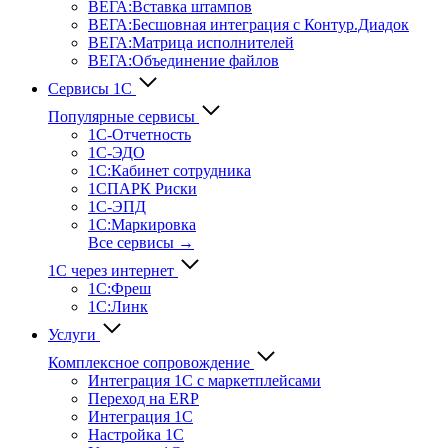
ВЕГА:Вставка штампов
ВЕГА:Бесшовная интеграция с Контур.Диадок
ВЕГА:Матрица исполнителей
ВЕГА:Объединение файлов
Сервисы 1С
Популярные сервисы
1С-Отчет­ность
1С-ЭДО
1С:Кабинет сотрудника
1СПАРК Риски
1С-ЭПД
1С:Маркировка
Все сервисы →
1С через интернет
1С:Фреш
1С:Линк
Услуги
Комплексное сопровождение
Интеграция 1С с маркетплейсами
Переход на ERP
Интеграция 1С
Настройка 1С