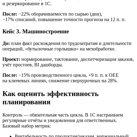
и резервирование в 1С.
После:
−22% оборачиваемости по сырью (дни),
−17% списаний, повышение точности прогноза на 12 п. п.
Кейс 3. Машиностроение
До:
план факт расхождения по трудозатратам и длительности
операций, «бутылочные горлышки» на мехобработке.
Проект:
нормирование, тактование, диспетчеризация заказов,
учёт простоев, BI дашборды.
После:
−15% производственного цикла, +9 п. п. к OEE
на ключевых линиях, снижение сверхурочных на 28%.
Как оценить эффективность
планирования
Контроль — обязательная часть цикла. В 1С настраиваем
регулярные отчёты и уведомления для ответственных.
Базовый набор метрик:
Рентабельность по продуктам/заказам, маржинальный