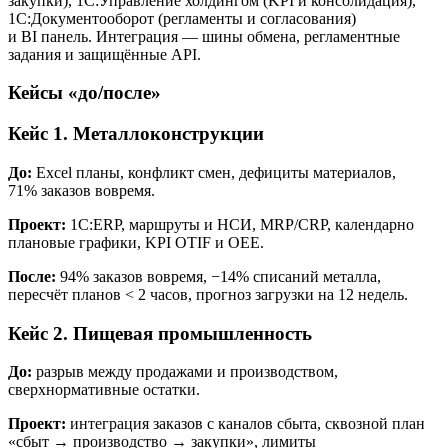
закупки), 1С:Управление холдингом (KPI и консолидация),
1С:Документооборот (регламенты и согласования)
и BI панель. Интеграция — шины обмена, регламентные
задания и защищённые API.
Кейсы «до/после»
Кейс 1. Металлоконструкции
До:
Excel планы, конфликт смен, дефициты материалов,
71% заказов вовремя.
Проект:
1С:ERP, маршруты и НСИ, MRP/CRP, календарно
плановые графики, KPI OTIF и OEE.
После:
94% заказов вовремя, −14% списаний металла,
пересчёт планов < 2 часов, прогноз загрузки на 12 недель.
Кейс 2. Пищевая промышленность
До:
разрыв между продажами и производством,
сверхнормативные остатки.
Проект:
интеграция заказов с каналов сбыта, сквозной план
«сбыт → производство → закупки», лимиты