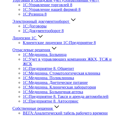
Торговый и складской учет (Оперативный учет)
1С:Управление торговлей 8
1С:Управление нашей фирмой 8
1С:Розница 8
Электронный документооборот
1С:Договоры
1С:Документооборот 8
Лицензии 1С
Клиентские лицензии 1С:Предприятие 8
Отраслевые решения
1С:Медицина. Больница
1C:Учет в управляющих компаниях ЖКХ, ТСЖ и
ЖСК
1С:Предприятие 8. Общепит
1С:Медицина. Стоматологическая клиника
1С:Медицина. Поликлиника
1С:Медицина. Диетическое питание
1С:Медицина. Клиническая лаборатория
1С:Медицина. Больничная аптека
1С:Предприятие 8. Такси и аренда автомобилей
1С:Предприятие 8. Автосервис
Собственные решения
ВЕГА:Аналитичес­кий табель рабочего времени