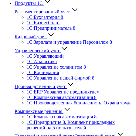
Продукты 1С
Регламентированный учет
1C:Бухгалтерия 8
1С:БизнесСтарт
1C:Предприниматель 8
Кадровый учет
1С:Зарплата и управление Персона­лом 8
Управленческий учет
1С:Управляющий
1С:Аналитика
1С:Управление холдингом 8
1С:Корпорация
1С:Управление нашей фирмой 8
Производственный учет
1С:ERP Управление предприятием
1С:Комплексная автоматизация 8
1С:Производственная безопасность. Охрана труда
Комплексные решения
1С:Комплексная автоматизация 8
1С:Предприятие 8. Комплект прикладных
решений на 5 пользователей