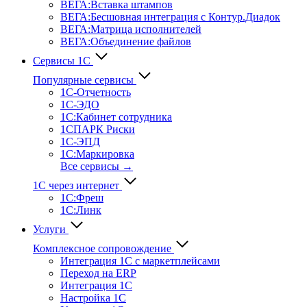
ВЕГА:Вставка штампов
ВЕГА:Бесшовная интеграция с Контур.Диадок
ВЕГА:Матрица исполнителей
ВЕГА:Объединение файлов
Сервисы 1С
Популярные сервисы
1С-Отчет­ность
1С-ЭДО
1С:Кабинет сотрудника
1СПАРК Риски
1С-ЭПД
1С:Маркировка
Все сервисы →
1С через интернет
1С:Фреш
1С:Линк
Услуги
Комплексное сопровождение
Интеграция 1С с маркетплейсами
Переход на ERP
Интеграция 1С
Настройка 1С