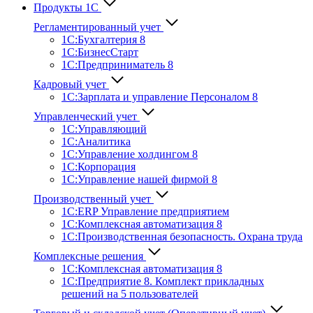
Продукты 1С
Регламентированный учет
1C:Бухгалтерия 8
1С:БизнесСтарт
1C:Предприниматель 8
Кадровый учет
1С:Зарплата и управление Персона­лом 8
Управленческий учет
1С:Управляющий
1С:Аналитика
1С:Управление холдингом 8
1С:Корпорация
1С:Управление нашей фирмой 8
Производственный учет
1С:ERP Управление предприятием
1С:Комплексная автоматизация 8
1С:Производственная безопасность. Охрана труда
Комплексные решения
1С:Комплексная автоматизация 8
1С:Предприятие 8. Комплект прикладных
решений на 5 пользователей