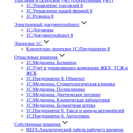
Торговый и складской учет (Оперативный учет)
1С:Управление торговлей 8
1С:Управление нашей фирмой 8
1С:Розница 8
Электронный документооборот
1С:Договоры
1С:Документооборот 8
Лицензии 1С
Клиентские лицензии 1С:Предприятие 8
Отраслевые решения
1С:Медицина. Больница
1C:Учет в управляющих компаниях ЖКХ, ТСЖ и
ЖСК
1С:Предприятие 8. Общепит
1С:Медицина. Стоматологическая клиника
1С:Медицина. Поликлиника
1С:Медицина. Диетическое питание
1С:Медицина. Клиническая лаборатория
1С:Медицина. Больничная аптека
1С:Предприятие 8. Такси и аренда автомобилей
1С:Предприятие 8. Автосервис
Собственные решения
ВЕГА:Аналитичес­кий табель рабочего времени