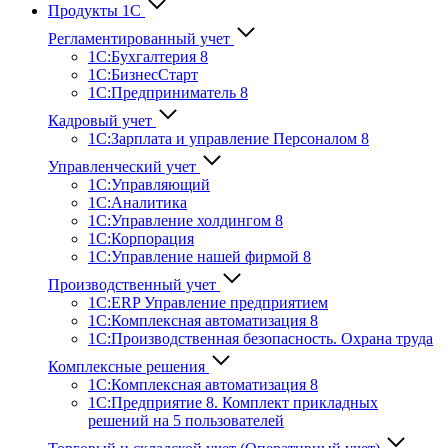
Продукты 1С
Регламентированный учет
1C:Бухгалтерия 8
1С:БизнесСтарт
1C:Предприниматель 8
Кадровый учет
1С:Зарплата и управление Персона­лом 8
Управленческий учет
1С:Управляющий
1С:Аналитика
1С:Управление холдингом 8
1С:Корпорация
1С:Управление нашей фирмой 8
Производственный учет
1С:ERP Управление предприятием
1С:Комплексная автоматизация 8
1С:Производственная безопасность. Охрана труда
Комплексные решения
1С:Комплексная автоматизация 8
1С:Предприятие 8. Комплект прикладных
решений на 5 пользователей