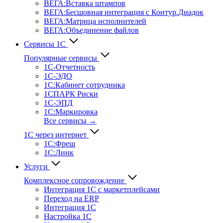
ВЕГА:Вставка штампов
ВЕГА:Бесшовная интеграция с Контур.Диадок
ВЕГА:Матрица исполнителей
ВЕГА:Объединение файлов
Сервисы 1С
Популярные сервисы
1С-Отчет­ность
1С-ЭДО
1С:Кабинет сотрудника
1СПАРК Риски
1С-ЭПД
1С:Маркировка
Все сервисы →
1С через интернет
1С:Фреш
1С:Линк
Услуги
Комплексное сопровождение
Интеграция 1С с маркетплейсами
Переход на ERP
Интеграция 1С
Настройка 1С