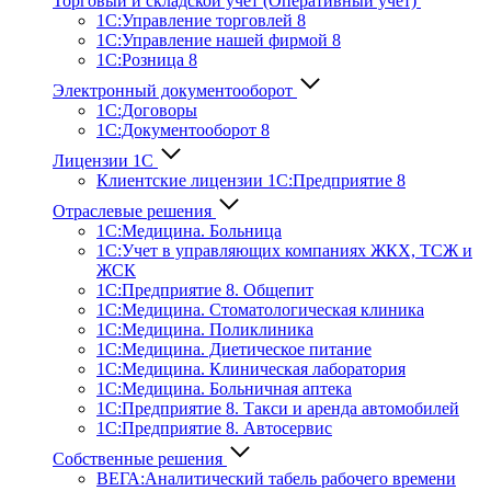
Торговый и складской учет (Оперативный учет)
1С:Управление торговлей 8
1С:Управление нашей фирмой 8
1С:Розница 8
Электронный документооборот
1С:Договоры
1С:Документооборот 8
Лицензии 1С
Клиентские лицензии 1С:Предприятие 8
Отраслевые решения
1С:Медицина. Больница
1C:Учет в управляющих компаниях ЖКХ, ТСЖ и
ЖСК
1С:Предприятие 8. Общепит
1С:Медицина. Стоматологическая клиника
1С:Медицина. Поликлиника
1С:Медицина. Диетическое питание
1С:Медицина. Клиническая лаборатория
1С:Медицина. Больничная аптека
1С:Предприятие 8. Такси и аренда автомобилей
1С:Предприятие 8. Автосервис
Собственные решения
ВЕГА:Аналитичес­кий табель рабочего времени