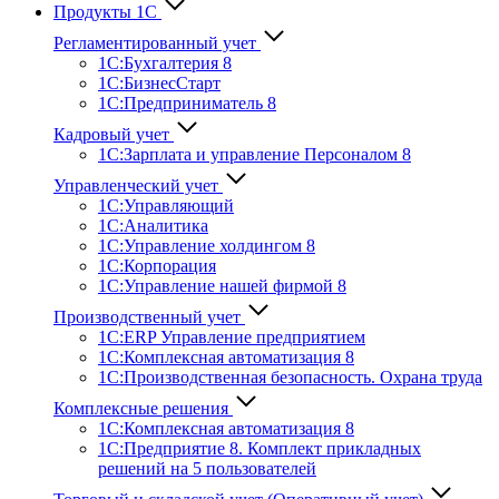
Продукты 1С
Регламентированный учет
1C:Бухгалтерия 8
1С:БизнесСтарт
1C:Предприниматель 8
Кадровый учет
1С:Зарплата и управление Персона­лом 8
Управленческий учет
1С:Управляющий
1С:Аналитика
1С:Управление холдингом 8
1С:Корпорация
1С:Управление нашей фирмой 8
Производственный учет
1С:ERP Управление предприятием
1С:Комплексная автоматизация 8
1С:Производственная безопасность. Охрана труда
Комплексные решения
1С:Комплексная автоматизация 8
1С:Предприятие 8. Комплект прикладных
решений на 5 пользователей