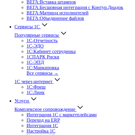
ВЕГА:Вставка штампов
ВЕГА:Бесшовная интеграция с Контур.Диадок
ВЕГА:Матрица исполнителей
ВЕГА:Объединение файлов
Сервисы 1С
Популярные сервисы
1С-Отчет­ность
1С-ЭДО
1С:Кабинет сотрудника
1СПАРК Риски
1С-ЭПД
1С:Маркировка
Все сервисы →
1С через интернет
1С:Фреш
1С:Линк
Услуги
Комплексное сопровождение
Интеграция 1С с маркетплейсами
Переход на ERP
Интеграция 1С
Настройка 1С