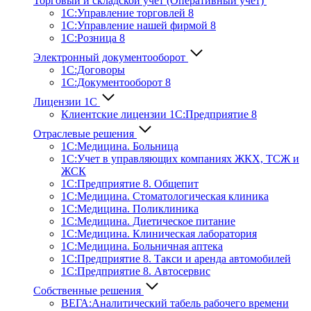
Торговый и складской учет (Оперативный учет)
1С:Управление торговлей 8
1С:Управление нашей фирмой 8
1С:Розница 8
Электронный документооборот
1С:Договоры
1С:Документооборот 8
Лицензии 1С
Клиентские лицензии 1С:Предприятие 8
Отраслевые решения
1С:Медицина. Больница
1C:Учет в управляющих компаниях ЖКХ, ТСЖ и
ЖСК
1С:Предприятие 8. Общепит
1С:Медицина. Стоматологическая клиника
1С:Медицина. Поликлиника
1С:Медицина. Диетическое питание
1С:Медицина. Клиническая лаборатория
1С:Медицина. Больничная аптека
1С:Предприятие 8. Такси и аренда автомобилей
1С:Предприятие 8. Автосервис
Собственные решения
ВЕГА:Аналитичес­кий табель рабочего времени