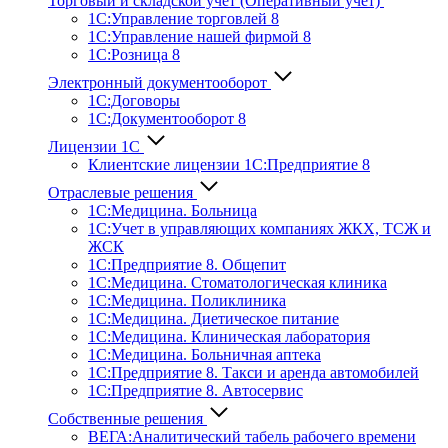
Торговый и складской учет (Оперативный учет)
1С:Управление торговлей 8
1С:Управление нашей фирмой 8
1С:Розница 8
Электронный документооборот
1С:Договоры
1С:Документооборот 8
Лицензии 1С
Клиентские лицензии 1С:Предприятие 8
Отраслевые решения
1С:Медицина. Больница
1C:Учет в управляющих компаниях ЖКХ, ТСЖ и
ЖСК
1С:Предприятие 8. Общепит
1С:Медицина. Стоматологическая клиника
1С:Медицина. Поликлиника
1С:Медицина. Диетическое питание
1С:Медицина. Клиническая лаборатория
1С:Медицина. Больничная аптека
1С:Предприятие 8. Такси и аренда автомобилей
1С:Предприятие 8. Автосервис
Собственные решения
ВЕГА:Аналитичес­кий табель рабочего времени