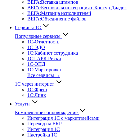
ВЕГА:Вставка штампов
ВЕГА:Бесшовная интеграция с Контур.Диадок
ВЕГА:Матрица исполнителей
ВЕГА:Объединение файлов
Сервисы 1С
Популярные сервисы
1С-Отчет­ность
1С-ЭДО
1С:Кабинет сотрудника
1СПАРК Риски
1С-ЭПД
1С:Маркировка
Все сервисы →
1С через интернет
1С:Фреш
1С:Линк
Услуги
Комплексное сопровождение
Интеграция 1С с маркетплейсами
Переход на ERP
Интеграция 1С
Настройка 1С