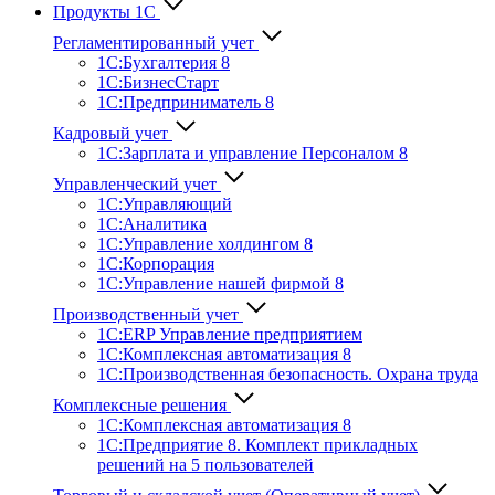
Продукты 1С
Регламентированный учет
1C:Бухгалтерия 8
1С:БизнесСтарт
1C:Предприниматель 8
Кадровый учет
1С:Зарплата и управление Персона­лом 8
Управленческий учет
1С:Управляющий
1С:Аналитика
1С:Управление холдингом 8
1С:Корпорация
1С:Управление нашей фирмой 8
Производственный учет
1С:ERP Управление предприятием
1С:Комплексная автоматизация 8
1С:Производственная безопасность. Охрана труда
Комплексные решения
1С:Комплексная автоматизация 8
1С:Предприятие 8. Комплект прикладных
решений на 5 пользователей