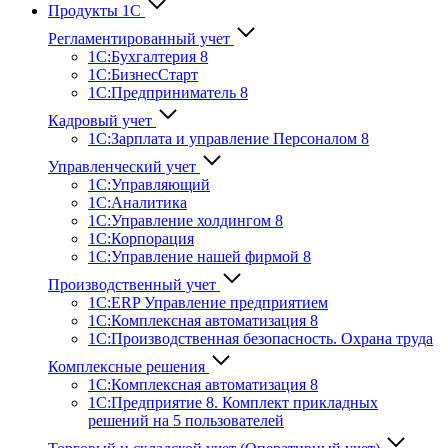
Продукты 1С
Регламентированный учет
1C:Бухгалтерия 8
1С:БизнесСтарт
1C:Предприниматель 8
Кадровый учет
1С:Зарплата и управление Персона­лом 8
Управленческий учет
1С:Управляющий
1С:Аналитика
1С:Управление холдингом 8
1С:Корпорация
1С:Управление нашей фирмой 8
Производственный учет
1С:ERP Управление предприятием
1С:Комплексная автоматизация 8
1С:Производственная безопасность. Охрана труда
Комплексные решения
1С:Комплексная автоматизация 8
1С:Предприятие 8. Комплект прикладных
решений на 5 пользователей