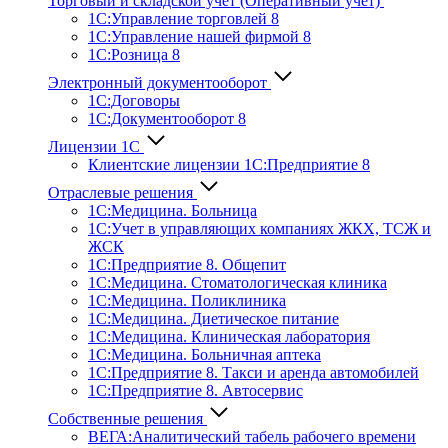
Торговый и складской учет (Оперативный учет)
1С:Управление торговлей 8
1С:Управление нашей фирмой 8
1С:Розница 8
Электронный документооборот
1С:Договоры
1С:Документооборот 8
Лицензии 1С
Клиентские лицензии 1С:Предприятие 8
Отраслевые решения
1С:Медицина. Больница
1C:Учет в управляющих компаниях ЖКХ, ТСЖ и
ЖСК
1С:Предприятие 8. Общепит
1С:Медицина. Стоматологическая клиника
1С:Медицина. Поликлиника
1С:Медицина. Диетическое питание
1С:Медицина. Клиническая лаборатория
1С:Медицина. Больничная аптека
1С:Предприятие 8. Такси и аренда автомобилей
1С:Предприятие 8. Автосервис
Собственные решения
ВЕГА:Аналитичес­кий табель рабочего времени