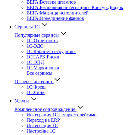
ВЕГА:Вставка штампов
ВЕГА:Бесшовная интеграция с Контур.Диадок
ВЕГА:Матрица исполнителей
ВЕГА:Объединение файлов
Сервисы 1С
Популярные сервисы
1С-Отчет­ность
1С-ЭДО
1С:Кабинет сотрудника
1СПАРК Риски
1С-ЭПД
1С:Маркировка
Все сервисы →
1С через интернет
1С:Фреш
1С:Линк
Услуги
Комплексное сопровождение
Интеграция 1С с маркетплейсами
Переход на ERP
Интеграция 1С
Настройка 1С