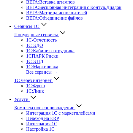
ВЕГА:Вставка штампов
ВЕГА:Бесшовная интеграция с Контур.Диадок
ВЕГА:Матрица исполнителей
ВЕГА:Объединение файлов
Сервисы 1С
Популярные сервисы
1С-Отчет­ность
1С-ЭДО
1С:Кабинет сотрудника
1СПАРК Риски
1С-ЭПД
1С:Маркировка
Все сервисы →
1С через интернет
1С:Фреш
1С:Линк
Услуги
Комплексное сопровождение
Интеграция 1С с маркетплейсами
Переход на ERP
Интеграция 1С
Настройка 1С