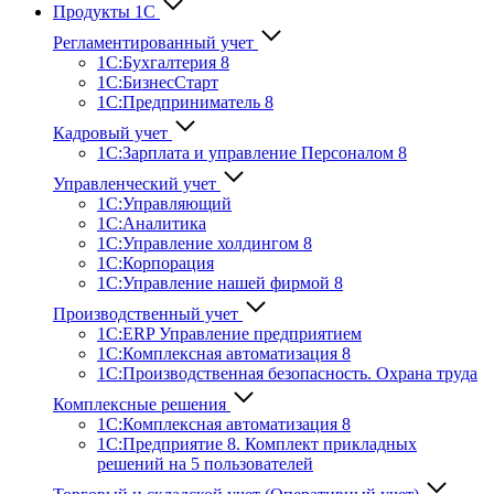
Продукты 1С
Регламентированный учет
1C:Бухгалтерия 8
1С:БизнесСтарт
1C:Предприниматель 8
Кадровый учет
1С:Зарплата и управление Персона­лом 8
Управленческий учет
1С:Управляющий
1С:Аналитика
1С:Управление холдингом 8
1С:Корпорация
1С:Управление нашей фирмой 8
Производственный учет
1С:ERP Управление предприятием
1С:Комплексная автоматизация 8
1С:Производственная безопасность. Охрана труда
Комплексные решения
1С:Комплексная автоматизация 8
1С:Предприятие 8. Комплект прикладных
решений на 5 пользователей