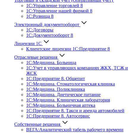
Торговый и складской учет (Оперативный учет)
1С:Управление торговлей 8
1С:Управление нашей фирмой 8
1С:Розница 8
Электронный документооборот
1С:Договоры
1С:Документооборот 8
Лицензии 1С
Клиентские лицензии 1С:Предприятие 8
Отраслевые решения
1С:Медицина. Больница
1C:Учет в управляющих компаниях ЖКХ, ТСЖ и
ЖСК
1С:Предприятие 8. Общепит
1С:Медицина. Стоматологическая клиника
1С:Медицина. Поликлиника
1С:Медицина. Диетическое питание
1С:Медицина. Клиническая лаборатория
1С:Медицина. Больничная аптека
1С:Предприятие 8. Такси и аренда автомобилей
1С:Предприятие 8. Автосервис
Собственные решения
ВЕГА:Аналитичес­кий табель рабочего времени