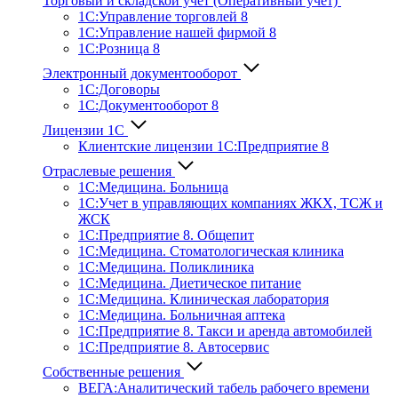
Торговый и складской учет (Оперативный учет)
1С:Управление торговлей 8
1С:Управление нашей фирмой 8
1С:Розница 8
Электронный документооборот
1С:Договоры
1С:Документооборот 8
Лицензии 1С
Клиентские лицензии 1С:Предприятие 8
Отраслевые решения
1С:Медицина. Больница
1C:Учет в управляющих компаниях ЖКХ, ТСЖ и
ЖСК
1С:Предприятие 8. Общепит
1С:Медицина. Стоматологическая клиника
1С:Медицина. Поликлиника
1С:Медицина. Диетическое питание
1С:Медицина. Клиническая лаборатория
1С:Медицина. Больничная аптека
1С:Предприятие 8. Такси и аренда автомобилей
1С:Предприятие 8. Автосервис
Собственные решения
ВЕГА:Аналитичес­кий табель рабочего времени