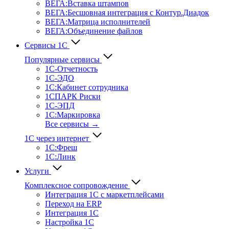
ВЕГА:Вставка штампов
ВЕГА:Бесшовная интеграция с Контур.Диадок
ВЕГА:Матрица исполнителей
ВЕГА:Объединение файлов
Сервисы 1С
Популярные сервисы
1С-Отчет­ность
1С-ЭДО
1С:Кабинет сотрудника
1СПАРК Риски
1С-ЭПД
1С:Маркировка
Все сервисы →
1С через интернет
1С:Фреш
1С:Линк
Услуги
Комплексное сопровождение
Интеграция 1С с маркетплейсами
Переход на ERP
Интеграция 1С
Настройка 1С