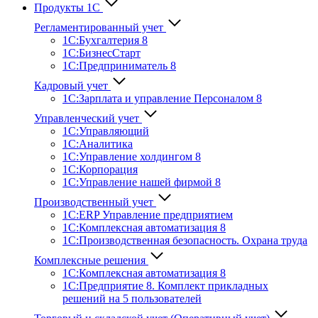
Продукты 1С
Регламентированный учет
1C:Бухгалтерия 8
1С:БизнесСтарт
1C:Предприниматель 8
Кадровый учет
1С:Зарплата и управление Персона­лом 8
Управленческий учет
1С:Управляющий
1С:Аналитика
1С:Управление холдингом 8
1С:Корпорация
1С:Управление нашей фирмой 8
Производственный учет
1С:ERP Управление предприятием
1С:Комплексная автоматизация 8
1С:Производственная безопасность. Охрана труда
Комплексные решения
1С:Комплексная автоматизация 8
1С:Предприятие 8. Комплект прикладных
решений на 5 пользователей