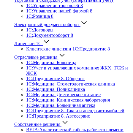
Торговый и складской учет (Оперативный учет)
1С:Управление торговлей 8
1С:Управление нашей фирмой 8
1С:Розница 8
Электронный документооборот
1С:Договоры
1С:Документооборот 8
Лицензии 1С
Клиентские лицензии 1С:Предприятие 8
Отраслевые решения
1С:Медицина. Больница
1C:Учет в управляющих компаниях ЖКХ, ТСЖ и
ЖСК
1С:Предприятие 8. Общепит
1С:Медицина. Стоматологическая клиника
1С:Медицина. Поликлиника
1С:Медицина. Диетическое питание
1С:Медицина. Клиническая лаборатория
1С:Медицина. Больничная аптека
1С:Предприятие 8. Такси и аренда автомобилей
1С:Предприятие 8. Автосервис
Собственные решения
ВЕГА:Аналитичес­кий табель рабочего времени