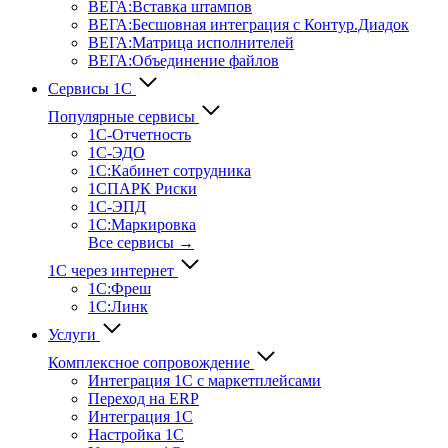
ВЕГА:Вставка штампов
ВЕГА:Бесшовная интеграция с Контур.Диадок
ВЕГА:Матрица исполнителей
ВЕГА:Объединение файлов
Сервисы 1С
Популярные сервисы
1С-Отчет­ность
1С-ЭДО
1С:Кабинет сотрудника
1СПАРК Риски
1С-ЭПД
1С:Маркировка
Все сервисы →
1С через интернет
1С:Фреш
1С:Линк
Услуги
Комплексное сопровождение
Интеграция 1С с маркетплейсами
Переход на ERP
Интеграция 1С
Настройка 1С