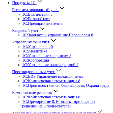
Продукты 1С
Регламентированный учет
1C:Бухгалтерия 8
1С:БизнесСтарт
1C:Предприниматель 8
Кадровый учет
1С:Зарплата и управление Персона­лом 8
Управленческий учет
1С:Управляющий
1С:Аналитика
1С:Управление холдингом 8
1С:Корпорация
1С:Управление нашей фирмой 8
Производственный учет
1С:ERP Управление предприятием
1С:Комплексная автоматизация 8
1С:Производственная безопасность. Охрана труда
Комплексные решения
1С:Комплексная автоматизация 8
1С:Предприятие 8. Комплект прикладных
решений на 5 пользователей