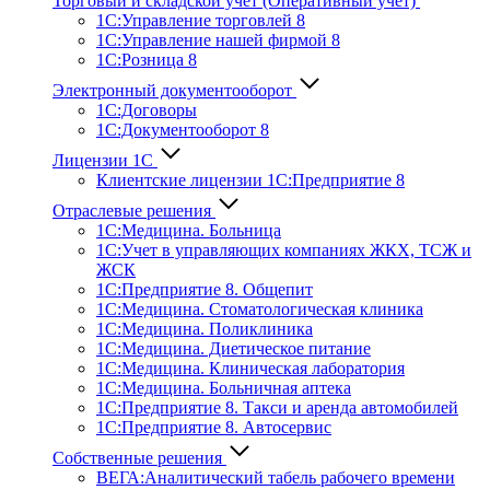
Торговый и складской учет (Оперативный учет)
1С:Управление торговлей 8
1С:Управление нашей фирмой 8
1С:Розница 8
Электронный документооборот
1С:Договоры
1С:Документооборот 8
Лицензии 1С
Клиентские лицензии 1С:Предприятие 8
Отраслевые решения
1С:Медицина. Больница
1C:Учет в управляющих компаниях ЖКХ, ТСЖ и
ЖСК
1С:Предприятие 8. Общепит
1С:Медицина. Стоматологическая клиника
1С:Медицина. Поликлиника
1С:Медицина. Диетическое питание
1С:Медицина. Клиническая лаборатория
1С:Медицина. Больничная аптека
1С:Предприятие 8. Такси и аренда автомобилей
1С:Предприятие 8. Автосервис
Собственные решения
ВЕГА:Аналитичес­кий табель рабочего времени