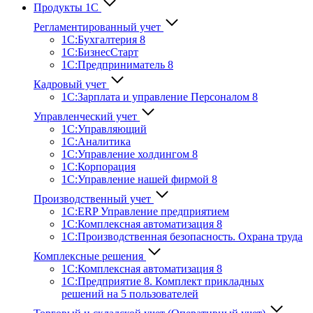
Продукты 1С
Регламентированный учет
1C:Бухгалтерия 8
1С:БизнесСтарт
1C:Предприниматель 8
Кадровый учет
1С:Зарплата и управление Персона­лом 8
Управленческий учет
1С:Управляющий
1С:Аналитика
1С:Управление холдингом 8
1С:Корпорация
1С:Управление нашей фирмой 8
Производственный учет
1С:ERP Управление предприятием
1С:Комплексная автоматизация 8
1С:Производственная безопасность. Охрана труда
Комплексные решения
1С:Комплексная автоматизация 8
1С:Предприятие 8. Комплект прикладных
решений на 5 пользователей