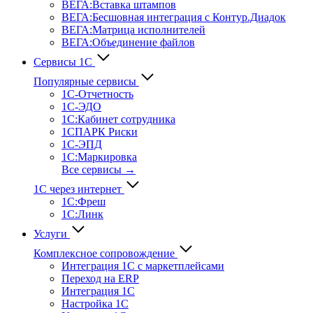
ВЕГА:Вставка штампов
ВЕГА:Бесшовная интеграция с Контур.Диадок
ВЕГА:Матрица исполнителей
ВЕГА:Объединение файлов
Сервисы 1С
Популярные сервисы
1С-Отчет­ность
1С-ЭДО
1С:Кабинет сотрудника
1СПАРК Риски
1С-ЭПД
1С:Маркировка
Все сервисы →
1С через интернет
1С:Фреш
1С:Линк
Услуги
Комплексное сопровождение
Интеграция 1С с маркетплейсами
Переход на ERP
Интеграция 1С
Настройка 1С