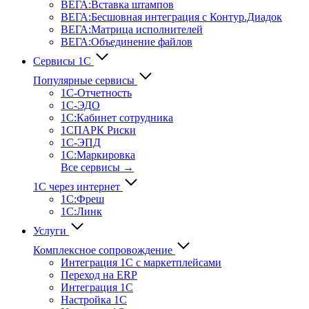
ВЕГА:Вставка штампов
ВЕГА:Бесшовная интеграция с Контур.Диадок
ВЕГА:Матрица исполнителей
ВЕГА:Объединение файлов
Сервисы 1С
Популярные сервисы
1С-Отчет­ность
1С-ЭДО
1С:Кабинет сотрудника
1СПАРК Риски
1С-ЭПД
1С:Маркировка
Все сервисы →
1С через интернет
1С:Фреш
1С:Линк
Услуги
Комплексное сопровождение
Интеграция 1С с маркетплейсами
Переход на ERP
Интеграция 1С
Настройка 1С