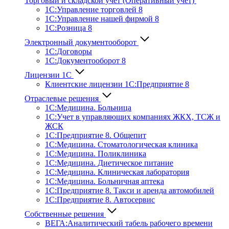
Торговый и складской учет (Оперативный учет)
1С:Управление торговлей 8
1С:Управление нашей фирмой 8
1С:Розница 8
Электронный документооборот
1С:Договоры
1С:Документооборот 8
Лицензии 1С
Клиентские лицензии 1С:Предприятие 8
Отраслевые решения
1С:Медицина. Больница
1C:Учет в управляющих компаниях ЖКХ, ТСЖ и
ЖСК
1С:Предприятие 8. Общепит
1С:Медицина. Стоматологическая клиника
1С:Медицина. Поликлиника
1С:Медицина. Диетическое питание
1С:Медицина. Клиническая лаборатория
1С:Медицина. Больничная аптека
1С:Предприятие 8. Такси и аренда автомобилей
1С:Предприятие 8. Автосервис
Собственные решения
ВЕГА:Аналитичес­кий табель рабочего времени