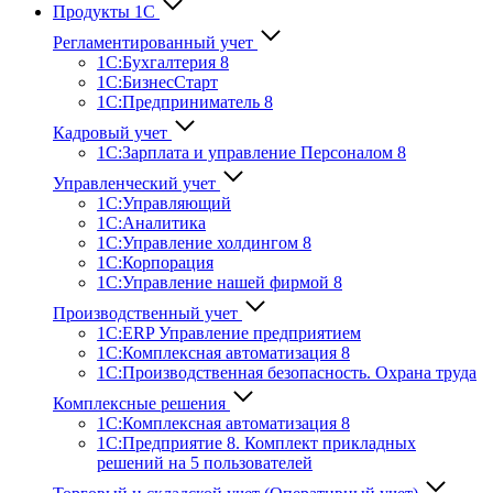
Продукты 1С
Регламентированный учет
1C:Бухгалтерия 8
1С:БизнесСтарт
1C:Предприниматель 8
Кадровый учет
1С:Зарплата и управление Персона­лом 8
Управленческий учет
1С:Управляющий
1С:Аналитика
1С:Управление холдингом 8
1С:Корпорация
1С:Управление нашей фирмой 8
Производственный учет
1С:ERP Управление предприятием
1С:Комплексная автоматизация 8
1С:Производственная безопасность. Охрана труда
Комплексные решения
1С:Комплексная автоматизация 8
1С:Предприятие 8. Комплект прикладных
решений на 5 пользователей