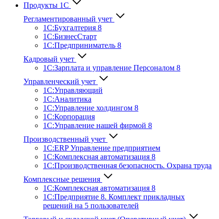
Продукты 1С
Регламентированный учет
1C:Бухгалтерия 8
1С:БизнесСтарт
1C:Предприниматель 8
Кадровый учет
1С:Зарплата и управление Персона­лом 8
Управленческий учет
1С:Управляющий
1С:Аналитика
1С:Управление холдингом 8
1С:Корпорация
1С:Управление нашей фирмой 8
Производственный учет
1С:ERP Управление предприятием
1С:Комплексная автоматизация 8
1С:Производственная безопасность. Охрана труда
Комплексные решения
1С:Комплексная автоматизация 8
1С:Предприятие 8. Комплект прикладных
решений на 5 пользователей