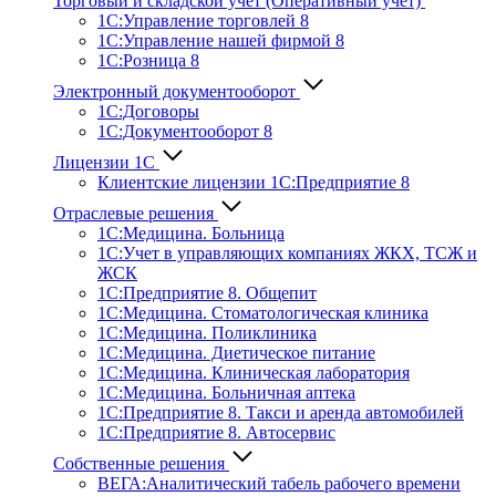
Торговый и складской учет (Оперативный учет)
1С:Управление торговлей 8
1С:Управление нашей фирмой 8
1С:Розница 8
Электронный документооборот
1С:Договоры
1С:Документооборот 8
Лицензии 1С
Клиентские лицензии 1С:Предприятие 8
Отраслевые решения
1С:Медицина. Больница
1C:Учет в управляющих компаниях ЖКХ, ТСЖ и
ЖСК
1С:Предприятие 8. Общепит
1С:Медицина. Стоматологическая клиника
1С:Медицина. Поликлиника
1С:Медицина. Диетическое питание
1С:Медицина. Клиническая лаборатория
1С:Медицина. Больничная аптека
1С:Предприятие 8. Такси и аренда автомобилей
1С:Предприятие 8. Автосервис
Собственные решения
ВЕГА:Аналитичес­кий табель рабочего времени