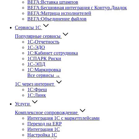
ВЕГА:Вставка штампов
ВЕГА:Бесшовная интеграция с Контур.Диадок
ВЕГА:Матрица исполнителей
ВЕГА:Объединение файлов
Сервисы 1С
Популярные сервисы
1С-Отчет­ность
1С-ЭДО
1С:Кабинет сотрудника
1СПАРК Риски
1С-ЭПД
1С:Маркировка
Все сервисы →
1С через интернет
1С:Фреш
1С:Линк
Услуги
Комплексное сопровождение
Интеграция 1С с маркетплейсами
Переход на ERP
Интеграция 1С
Настройка 1С