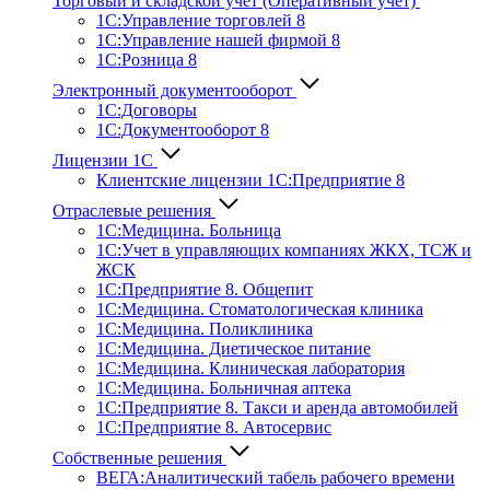
Торговый и складской учет (Оперативный учет)
1С:Управление торговлей 8
1С:Управление нашей фирмой 8
1С:Розница 8
Электронный документооборот
1С:Договоры
1С:Документооборот 8
Лицензии 1С
Клиентские лицензии 1С:Предприятие 8
Отраслевые решения
1С:Медицина. Больница
1C:Учет в управляющих компаниях ЖКХ, ТСЖ и
ЖСК
1С:Предприятие 8. Общепит
1С:Медицина. Стоматологическая клиника
1С:Медицина. Поликлиника
1С:Медицина. Диетическое питание
1С:Медицина. Клиническая лаборатория
1С:Медицина. Больничная аптека
1С:Предприятие 8. Такси и аренда автомобилей
1С:Предприятие 8. Автосервис
Собственные решения
ВЕГА:Аналитичес­кий табель рабочего времени