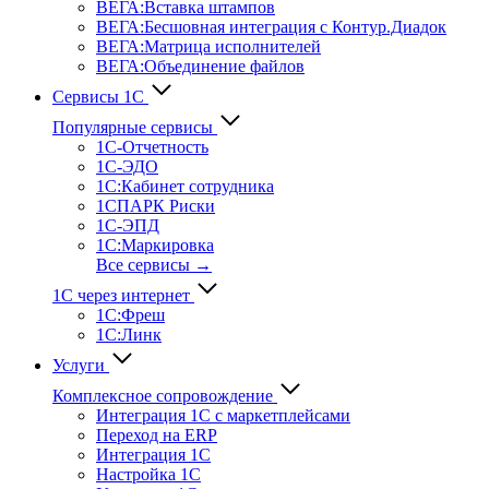
ВЕГА:Вставка штампов
ВЕГА:Бесшовная интеграция с Контур.Диадок
ВЕГА:Матрица исполнителей
ВЕГА:Объединение файлов
Сервисы 1С
Популярные сервисы
1С-Отчет­ность
1С-ЭДО
1С:Кабинет сотрудника
1СПАРК Риски
1С-ЭПД
1С:Маркировка
Все сервисы →
1С через интернет
1С:Фреш
1С:Линк
Услуги
Комплексное сопровождение
Интеграция 1С с маркетплейсами
Переход на ERP
Интеграция 1С
Настройка 1С