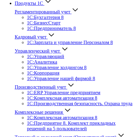
Продукты 1С
Регламентированный учет
1C:Бухгалтерия 8
1С:БизнесСтарт
1C:Предприниматель 8
Кадровый учет
1С:Зарплата и управление Персона­лом 8
Управленческий учет
1С:Управляющий
1С:Аналитика
1С:Управление холдингом 8
1С:Корпорация
1С:Управление нашей фирмой 8
Производственный учет
1С:ERP Управление предприятием
1С:Комплексная автоматизация 8
1С:Производственная безопасность. Охрана труда
Комплексные решения
1С:Комплексная автоматизация 8
1С:Предприятие 8. Комплект прикладных
решений на 5 пользователей