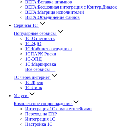
ВЕГА:Вставка штампов
ВЕГА:Бесшовная интеграция с Контур.Диадок
ВЕГА:Матрица исполнителей
ВЕГА:Объединение файлов
Сервисы 1С
Популярные сервисы
1С-Отчет­ность
1С-ЭДО
1С:Кабинет сотрудника
1СПАРК Риски
1С-ЭПД
1С:Маркировка
Все сервисы →
1С через интернет
1С:Фреш
1С:Линк
Услуги
Комплексное сопровождение
Интеграция 1С с маркетплейсами
Переход на ERP
Интеграция 1С
Настройка 1С