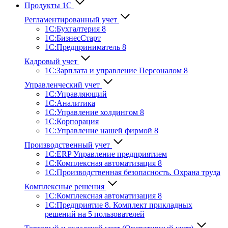
Продукты 1С
Регламентированный учет
1C:Бухгалтерия 8
1С:БизнесСтарт
1C:Предприниматель 8
Кадровый учет
1С:Зарплата и управление Персона­лом 8
Управленческий учет
1С:Управляющий
1С:Аналитика
1С:Управление холдингом 8
1С:Корпорация
1С:Управление нашей фирмой 8
Производственный учет
1С:ERP Управление предприятием
1С:Комплексная автоматизация 8
1С:Производственная безопасность. Охрана труда
Комплексные решения
1С:Комплексная автоматизация 8
1С:Предприятие 8. Комплект прикладных
решений на 5 пользователей