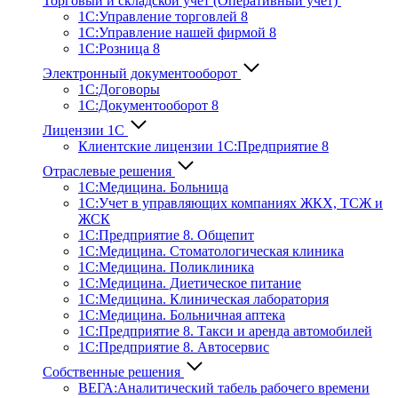
Торговый и складской учет (Оперативный учет)
1С:Управление торговлей 8
1С:Управление нашей фирмой 8
1С:Розница 8
Электронный документооборот
1С:Договоры
1С:Документооборот 8
Лицензии 1С
Клиентские лицензии 1С:Предприятие 8
Отраслевые решения
1С:Медицина. Больница
1C:Учет в управляющих компаниях ЖКХ, ТСЖ и
ЖСК
1С:Предприятие 8. Общепит
1С:Медицина. Стоматологическая клиника
1С:Медицина. Поликлиника
1С:Медицина. Диетическое питание
1С:Медицина. Клиническая лаборатория
1С:Медицина. Больничная аптека
1С:Предприятие 8. Такси и аренда автомобилей
1С:Предприятие 8. Автосервис
Собственные решения
ВЕГА:Аналитичес­кий табель рабочего времени