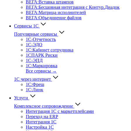
ВЕГА:Вставка штампов
ВЕГА:Бесшовная интеграция с Контур.Диадок
ВЕГА:Матрица исполнителей
ВЕГА:Объединение файлов
Сервисы 1С
Популярные сервисы
1С-Отчет­ность
1С-ЭДО
1С:Кабинет сотрудника
1СПАРК Риски
1С-ЭПД
1С:Маркировка
Все сервисы →
1С через интернет
1С:Фреш
1С:Линк
Услуги
Комплексное сопровождение
Интеграция 1С с маркетплейсами
Переход на ERP
Интеграция 1С
Настройка 1С