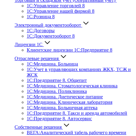
Торговый и складской учет (Оперативный учет)
1С:Управление торговлей 8
1С:Управление нашей фирмой 8
1С:Розница 8
Электронный документооборот
1С:Договоры
1С:Документооборот 8
Лицензии 1С
Клиентские лицензии 1С:Предприятие 8
Отраслевые решения
1С:Медицина. Больница
1C:Учет в управляющих компаниях ЖКХ, ТСЖ и
ЖСК
1С:Предприятие 8. Общепит
1С:Медицина. Стоматологическая клиника
1С:Медицина. Поликлиника
1С:Медицина. Диетическое питание
1С:Медицина. Клиническая лаборатория
1С:Медицина. Больничная аптека
1С:Предприятие 8. Такси и аренда автомобилей
1С:Предприятие 8. Автосервис
Собственные решения
ВЕГА:Аналитичес­кий табель рабочего времени