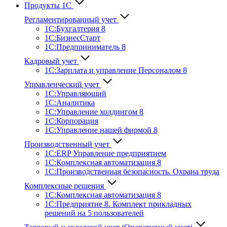
Продукты 1С
Регламентированный учет
1C:Бухгалтерия 8
1С:БизнесСтарт
1C:Предприниматель 8
Кадровый учет
1С:Зарплата и управление Персона­лом 8
Управленческий учет
1С:Управляющий
1С:Аналитика
1С:Управление холдингом 8
1С:Корпорация
1С:Управление нашей фирмой 8
Производственный учет
1С:ERP Управление предприятием
1С:Комплексная автоматизация 8
1С:Производственная безопасность. Охрана труда
Комплексные решения
1С:Комплексная автоматизация 8
1С:Предприятие 8. Комплект прикладных
решений на 5 пользователей