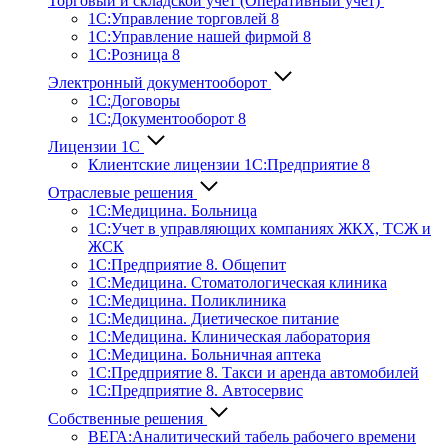
Торговый и складской учет (Оперативный учет)
1С:Управление торговлей 8
1С:Управление нашей фирмой 8
1С:Розница 8
Электронный документооборот
1С:Договоры
1С:Документооборот 8
Лицензии 1С
Клиентские лицензии 1С:Предприятие 8
Отраслевые решения
1С:Медицина. Больница
1C:Учет в управляющих компаниях ЖКХ, ТСЖ и
ЖСК
1С:Предприятие 8. Общепит
1С:Медицина. Стоматологическая клиника
1С:Медицина. Поликлиника
1С:Медицина. Диетическое питание
1С:Медицина. Клиническая лаборатория
1С:Медицина. Больничная аптека
1С:Предприятие 8. Такси и аренда автомобилей
1С:Предприятие 8. Автосервис
Собственные решения
ВЕГА:Аналитичес­кий табель рабочего времени