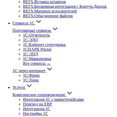
ВЕГА:Вставка штампов
ВЕГА:Бесшовная интеграция с Контур.Диадок
ВЕГА:Матрица исполнителей
ВЕГА:Объединение файлов
Сервисы 1С
Популярные сервисы
1С-Отчет­ность
1С-ЭДО
1С:Кабинет сотрудника
1СПАРК Риски
1С-ЭПД
1С:Маркировка
Все сервисы →
1С через интернет
1С:Фреш
1С:Линк
Услуги
Комплексное сопровождение
Интеграция 1С с маркетплейсами
Переход на ERP
Интеграция 1С
Настройка 1С