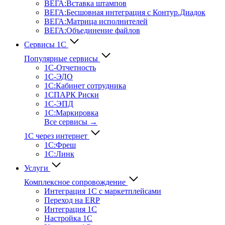
ВЕГА:Вставка штампов
ВЕГА:Бесшовная интеграция с Контур.Диадок
ВЕГА:Матрица исполнителей
ВЕГА:Объединение файлов
Сервисы 1С
Популярные сервисы
1С-Отчет­ность
1С-ЭДО
1С:Кабинет сотрудника
1СПАРК Риски
1С-ЭПД
1С:Маркировка
Все сервисы →
1С через интернет
1С:Фреш
1С:Линк
Услуги
Комплексное сопровождение
Интеграция 1С с маркетплейсами
Переход на ERP
Интеграция 1С
Настройка 1С