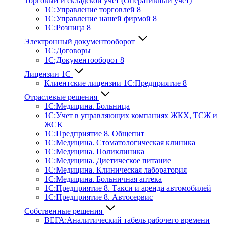
Торговый и складской учет (Оперативный учет)
1С:Управление торговлей 8
1С:Управление нашей фирмой 8
1С:Розница 8
Электронный документооборот
1С:Договоры
1С:Документооборот 8
Лицензии 1С
Клиентские лицензии 1С:Предприятие 8
Отраслевые решения
1С:Медицина. Больница
1C:Учет в управляющих компаниях ЖКХ, ТСЖ и
ЖСК
1С:Предприятие 8. Общепит
1С:Медицина. Стоматологическая клиника
1С:Медицина. Поликлиника
1С:Медицина. Диетическое питание
1С:Медицина. Клиническая лаборатория
1С:Медицина. Больничная аптека
1С:Предприятие 8. Такси и аренда автомобилей
1С:Предприятие 8. Автосервис
Собственные решения
ВЕГА:Аналитичес­кий табель рабочего времени