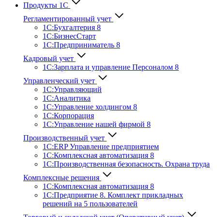
Продукты 1С
Регламентированный учет
1C:Бухгалтерия 8
1С:БизнесСтарт
1C:Предприниматель 8
Кадровый учет
1С:Зарплата и управление Персона­лом 8
Управленческий учет
1С:Управляющий
1С:Аналитика
1С:Управление холдингом 8
1С:Корпорация
1С:Управление нашей фирмой 8
Производственный учет
1С:ERP Управление предприятием
1С:Комплексная автоматизация 8
1С:Производственная безопасность. Охрана труда
Комплексные решения
1С:Комплексная автоматизация 8
1С:Предприятие 8. Комплект прикладных
решений на 5 пользователей