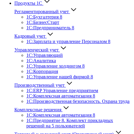
Продукты 1С
Регламентированный учет
1C:Бухгалтерия 8
1С:БизнесСтарт
1C:Предприниматель 8
Кадровый учет
1С:Зарплата и управление Персона­лом 8
Управленческий учет
1С:Управляющий
1С:Аналитика
1С:Управление холдингом 8
1С:Корпорация
1С:Управление нашей фирмой 8
Производственный учет
1С:ERP Управление предприятием
1С:Комплексная автоматизация 8
1С:Производственная безопасность. Охрана труда
Комплексные решения
1С:Комплексная автоматизация 8
1С:Предприятие 8. Комплект прикладных
решений на 5 пользователей