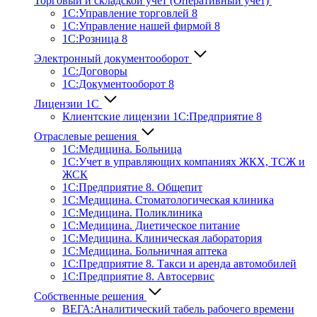
Торговый и складской учет (Оперативный учет)
1С:Управление торговлей 8
1С:Управление нашей фирмой 8
1С:Розница 8
Электронный документооборот
1С:Договоры
1С:Документооборот 8
Лицензии 1С
Клиентские лицензии 1С:Предприятие 8
Отраслевые решения
1С:Медицина. Больница
1C:Учет в управляющих компаниях ЖКХ, ТСЖ и
ЖСК
1С:Предприятие 8. Общепит
1С:Медицина. Стоматологическая клиника
1С:Медицина. Поликлиника
1С:Медицина. Диетическое питание
1С:Медицина. Клиническая лаборатория
1С:Медицина. Больничная аптека
1С:Предприятие 8. Такси и аренда автомобилей
1С:Предприятие 8. Автосервис
Собственные решения
ВЕГА:Аналитичес­кий табель рабочего времени