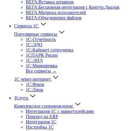
ВЕГА:Вставка штампов
ВЕГА:Бесшовная интеграция с Контур.Диадок
ВЕГА:Матрица исполнителей
ВЕГА:Объединение файлов
Сервисы 1С
Популярные сервисы
1С-Отчет­ность
1С-ЭДО
1С:Кабинет сотрудника
1СПАРК Риски
1С-ЭПД
1С:Маркировка
Все сервисы →
1С через интернет
1С:Фреш
1С:Линк
Услуги
Комплексное сопровождение
Интеграция 1С с маркетплейсами
Переход на ERP
Интеграция 1С
Настройка 1С