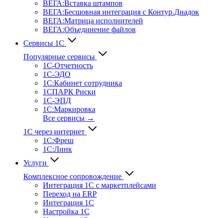
ВЕГА:Вставка штампов
ВЕГА:Бесшовная интеграция с Контур.Диадок
ВЕГА:Матрица исполнителей
ВЕГА:Объединение файлов
Сервисы 1С
Популярные сервисы
1С-Отчет­ность
1С-ЭДО
1С:Кабинет сотрудника
1СПАРК Риски
1С-ЭПД
1С:Маркировка
Все сервисы →
1С через интернет
1С:Фреш
1С:Линк
Услуги
Комплексное сопровождение
Интеграция 1С с маркетплейсами
Переход на ERP
Интеграция 1С
Настройка 1С