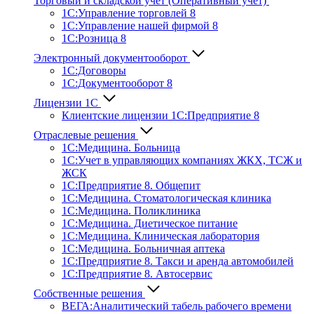
Торговый и складской учет (Оперативный учет)
1С:Управление торговлей 8
1С:Управление нашей фирмой 8
1С:Розница 8
Электронный документооборот
1С:Договоры
1С:Документооборот 8
Лицензии 1С
Клиентские лицензии 1С:Предприятие 8
Отраслевые решения
1С:Медицина. Больница
1C:Учет в управляющих компаниях ЖКХ, ТСЖ и
ЖСК
1С:Предприятие 8. Общепит
1С:Медицина. Стоматологическая клиника
1С:Медицина. Поликлиника
1С:Медицина. Диетическое питание
1С:Медицина. Клиническая лаборатория
1С:Медицина. Больничная аптека
1С:Предприятие 8. Такси и аренда автомобилей
1С:Предприятие 8. Автосервис
Собственные решения
ВЕГА:Аналитичес­кий табель рабочего времени