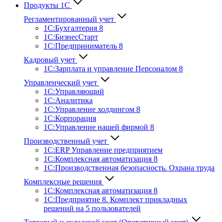
Продукты 1С
Регламентированный учет
1C:Бухгалтерия 8
1С:БизнесСтарт
1C:Предприниматель 8
Кадровый учет
1С:Зарплата и управление Персона­лом 8
Управленческий учет
1С:Управляющий
1С:Аналитика
1С:Управление холдингом 8
1С:Корпорация
1С:Управление нашей фирмой 8
Производственный учет
1С:ERP Управление предприятием
1С:Комплексная автоматизация 8
1С:Производственная безопасность. Охрана труда
Комплексные решения
1С:Комплексная автоматизация 8
1С:Предприятие 8. Комплект прикладных
решений на 5 пользователей