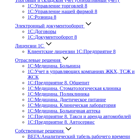
Торговый и складской учет (Оперативный учет)
1С:Управление торговлей 8
1С:Управление нашей фирмой 8
1С:Розница 8
Электронный документооборот
1С:Договоры
1С:Документооборот 8
Лицензии 1С
Клиентские лицензии 1С:Предприятие 8
Отраслевые решения
1С:Медицина. Больница
1C:Учет в управляющих компаниях ЖКХ, ТСЖ и
ЖСК
1С:Предприятие 8. Общепит
1С:Медицина. Стоматологическая клиника
1С:Медицина. Поликлиника
1С:Медицина. Диетическое питание
1С:Медицина. Клиническая лаборатория
1С:Медицина. Больничная аптека
1С:Предприятие 8. Такси и аренда автомобилей
1С:Предприятие 8. Автосервис
Собственные решения
ВЕГА:Аналитичес­кий табель рабочего времени