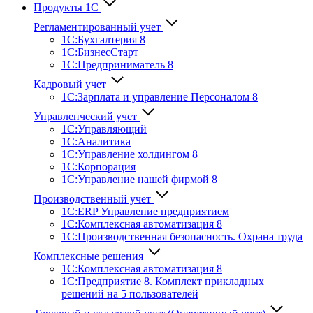
Продукты 1С
Регламентированный учет
1C:Бухгалтерия 8
1С:БизнесСтарт
1C:Предприниматель 8
Кадровый учет
1С:Зарплата и управление Персона­лом 8
Управленческий учет
1С:Управляющий
1С:Аналитика
1С:Управление холдингом 8
1С:Корпорация
1С:Управление нашей фирмой 8
Производственный учет
1С:ERP Управление предприятием
1С:Комплексная автоматизация 8
1С:Производственная безопасность. Охрана труда
Комплексные решения
1С:Комплексная автоматизация 8
1С:Предприятие 8. Комплект прикладных
решений на 5 пользователей