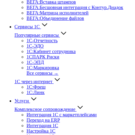
ВЕГА:Вставка штампов
ВЕГА:Бесшовная интеграция с Контур.Диадок
ВЕГА:Матрица исполнителей
ВЕГА:Объединение файлов
Сервисы 1С
Популярные сервисы
1С-Отчет­ность
1С-ЭДО
1С:Кабинет сотрудника
1СПАРК Риски
1С-ЭПД
1С:Маркировка
Все сервисы →
1С через интернет
1С:Фреш
1С:Линк
Услуги
Комплексное сопровождение
Интеграция 1С с маркетплейсами
Переход на ERP
Интеграция 1С
Настройка 1С