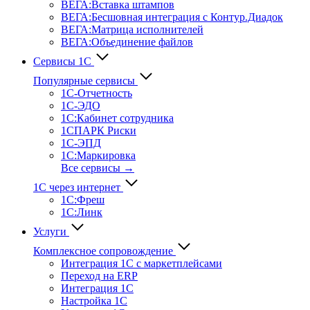
ВЕГА:Вставка штампов
ВЕГА:Бесшовная интеграция с Контур.Диадок
ВЕГА:Матрица исполнителей
ВЕГА:Объединение файлов
Сервисы 1С
Популярные сервисы
1С-Отчет­ность
1С-ЭДО
1С:Кабинет сотрудника
1СПАРК Риски
1С-ЭПД
1С:Маркировка
Все сервисы →
1С через интернет
1С:Фреш
1С:Линк
Услуги
Комплексное сопровождение
Интеграция 1С с маркетплейсами
Переход на ERP
Интеграция 1С
Настройка 1С