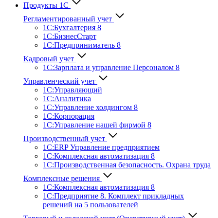
Продукты 1С
Регламентированный учет
1C:Бухгалтерия 8
1С:БизнесСтарт
1C:Предприниматель 8
Кадровый учет
1С:Зарплата и управление Персона­лом 8
Управленческий учет
1С:Управляющий
1С:Аналитика
1С:Управление холдингом 8
1С:Корпорация
1С:Управление нашей фирмой 8
Производственный учет
1С:ERP Управление предприятием
1С:Комплексная автоматизация 8
1С:Производственная безопасность. Охрана труда
Комплексные решения
1С:Комплексная автоматизация 8
1С:Предприятие 8. Комплект прикладных
решений на 5 пользователей