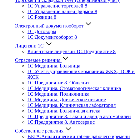
Торговый и складской учет (Оперативный учет)
1С:Управление торговлей 8
1С:Управление нашей фирмой 8
1С:Розница 8
Электронный документооборот
1С:Договоры
1С:Документооборот 8
Лицензии 1С
Клиентские лицензии 1С:Предприятие 8
Отраслевые решения
1С:Медицина. Больница
1C:Учет в управляющих компаниях ЖКХ, ТСЖ и
ЖСК
1С:Предприятие 8. Общепит
1С:Медицина. Стоматологическая клиника
1С:Медицина. Поликлиника
1С:Медицина. Диетическое питание
1С:Медицина. Клиническая лаборатория
1С:Медицина. Больничная аптека
1С:Предприятие 8. Такси и аренда автомобилей
1С:Предприятие 8. Автосервис
Собственные решения
ВЕГА:Аналитичес­кий табель рабочего времени