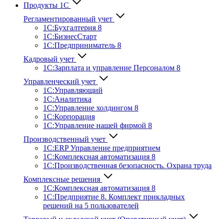
Продукты 1С
Регламентированный учет
1C:Бухгалтерия 8
1С:БизнесСтарт
1C:Предприниматель 8
Кадровый учет
1С:Зарплата и управление Персона­лом 8
Управленческий учет
1С:Управляющий
1С:Аналитика
1С:Управление холдингом 8
1С:Корпорация
1С:Управление нашей фирмой 8
Производственный учет
1С:ERP Управление предприятием
1С:Комплексная автоматизация 8
1С:Производственная безопасность. Охрана труда
Комплексные решения
1С:Комплексная автоматизация 8
1С:Предприятие 8. Комплект прикладных
решений на 5 пользователей