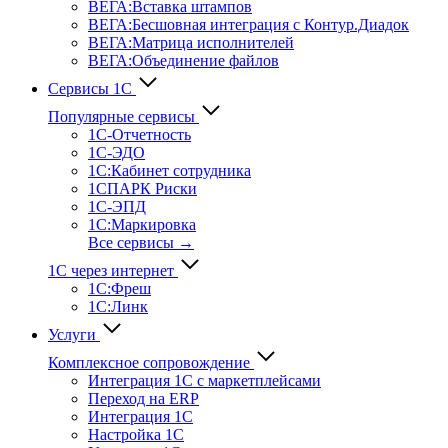
ВЕГА:Вставка штампов
ВЕГА:Бесшовная интеграция с Контур.Диадок
ВЕГА:Матрица исполнителей
ВЕГА:Объединение файлов
Сервисы 1С
Популярные сервисы
1С-Отчет­ность
1С-ЭДО
1С:Кабинет сотрудника
1СПАРК Риски
1С-ЭПД
1С:Маркировка
Все сервисы →
1С через интернет
1С:Фреш
1С:Линк
Услуги
Комплексное сопровождение
Интеграция 1С с маркетплейсами
Переход на ERP
Интеграция 1С
Настройка 1С