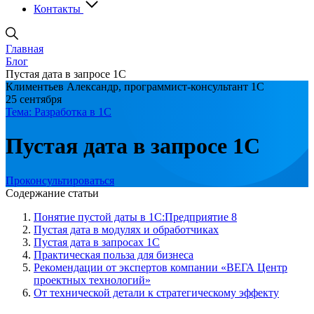
Контакты
Главная
Блог
Пустая дата в запросе 1С
Климентьев Александр, программист-консультант 1С
25 сентября
Тема: Разработка в 1С
Пустая дата в запросе 1С
Проконсультироваться
Содержание статьи
Понятие пустой даты в 1С:Предприятие 8
Пустая дата в модулях и обработчиках
Пустая дата в запросах 1С
Практическая польза для бизнеса
Рекомендации от экспертов компании «ВЕГА Центр
проектных технологий»
От технической детали к стратегическому эффекту