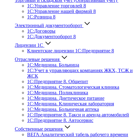
Торговый и складской учет (Оперативный учет)
1С:Управление торговлей 8
1С:Управление нашей фирмой 8
1С:Розница 8
Электронный документооборот
1С:Договоры
1С:Документооборот 8
Лицензии 1С
Клиентские лицензии 1С:Предприятие 8
Отраслевые решения
1С:Медицина. Больница
1C:Учет в управляющих компаниях ЖКХ, ТСЖ и
ЖСК
1С:Предприятие 8. Общепит
1С:Медицина. Стоматологическая клиника
1С:Медицина. Поликлиника
1С:Медицина. Диетическое питание
1С:Медицина. Клиническая лаборатория
1С:Медицина. Больничная аптека
1С:Предприятие 8. Такси и аренда автомобилей
1С:Предприятие 8. Автосервис
Собственные решения
ВЕГА:Аналитичес­кий табель рабочего времени