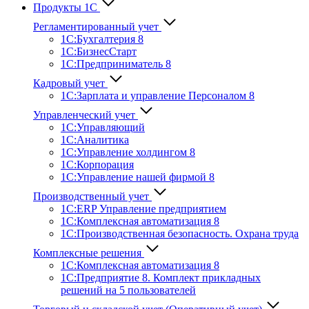
Продукты 1С
Регламентированный учет
1C:Бухгалтерия 8
1С:БизнесСтарт
1C:Предприниматель 8
Кадровый учет
1С:Зарплата и управление Персона­лом 8
Управленческий учет
1С:Управляющий
1С:Аналитика
1С:Управление холдингом 8
1С:Корпорация
1С:Управление нашей фирмой 8
Производственный учет
1С:ERP Управление предприятием
1С:Комплексная автоматизация 8
1С:Производственная безопасность. Охрана труда
Комплексные решения
1С:Комплексная автоматизация 8
1С:Предприятие 8. Комплект прикладных
решений на 5 пользователей