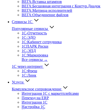
ВЕГА:Вставка штампов
ВЕГА:Бесшовная интеграция с Контур.Диадок
ВЕГА:Матрица исполнителей
ВЕГА:Объединение файлов
Сервисы 1С
Популярные сервисы
1С-Отчет­ность
1С-ЭДО
1С:Кабинет сотрудника
1СПАРК Риски
1С-ЭПД
1С:Маркировка
Все сервисы →
1С через интернет
1С:Фреш
1С:Линк
Услуги
Комплексное сопровождение
Интеграция 1С с маркетплейсами
Переход на ERP
Интеграция 1С
Настройка 1С