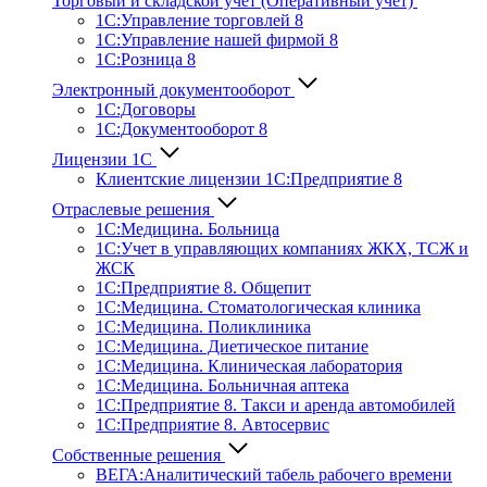
Торговый и складской учет (Оперативный учет)
1С:Управление торговлей 8
1С:Управление нашей фирмой 8
1С:Розница 8
Электронный документооборот
1С:Договоры
1С:Документооборот 8
Лицензии 1С
Клиентские лицензии 1С:Предприятие 8
Отраслевые решения
1С:Медицина. Больница
1C:Учет в управляющих компаниях ЖКХ, ТСЖ и
ЖСК
1С:Предприятие 8. Общепит
1С:Медицина. Стоматологическая клиника
1С:Медицина. Поликлиника
1С:Медицина. Диетическое питание
1С:Медицина. Клиническая лаборатория
1С:Медицина. Больничная аптека
1С:Предприятие 8. Такси и аренда автомобилей
1С:Предприятие 8. Автосервис
Собственные решения
ВЕГА:Аналитичес­кий табель рабочего времени