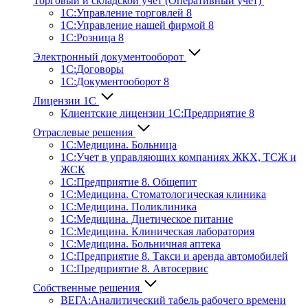
Торговый и складской учет (Оперативный учет)
1С:Управление торговлей 8
1С:Управление нашей фирмой 8
1С:Розница 8
Электронный документооборот
1С:Договоры
1С:Документооборот 8
Лицензии 1С
Клиентские лицензии 1С:Предприятие 8
Отраслевые решения
1С:Медицина. Больница
1C:Учет в управляющих компаниях ЖКХ, ТСЖ и
ЖСК
1С:Предприятие 8. Общепит
1С:Медицина. Стоматологическая клиника
1С:Медицина. Поликлиника
1С:Медицина. Диетическое питание
1С:Медицина. Клиническая лаборатория
1С:Медицина. Больничная аптека
1С:Предприятие 8. Такси и аренда автомобилей
1С:Предприятие 8. Автосервис
Собственные решения
ВЕГА:Аналитичес­кий табель рабочего времени