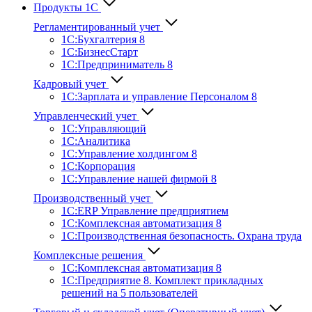
Продукты 1С
Регламентированный учет
1C:Бухгалтерия 8
1С:БизнесСтарт
1C:Предприниматель 8
Кадровый учет
1С:Зарплата и управление Персона­лом 8
Управленческий учет
1С:Управляющий
1С:Аналитика
1С:Управление холдингом 8
1С:Корпорация
1С:Управление нашей фирмой 8
Производственный учет
1С:ERP Управление предприятием
1С:Комплексная автоматизация 8
1С:Производственная безопасность. Охрана труда
Комплексные решения
1С:Комплексная автоматизация 8
1С:Предприятие 8. Комплект прикладных
решений на 5 пользователей