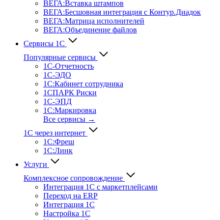
ВЕГА:Вставка штампов
ВЕГА:Бесшовная интеграция с Контур.Диадок
ВЕГА:Матрица исполнителей
ВЕГА:Объединение файлов
Сервисы 1С
Популярные сервисы
1С-Отчет­ность
1С-ЭДО
1С:Кабинет сотрудника
1СПАРК Риски
1С-ЭПД
1С:Маркировка
Все сервисы →
1С через интернет
1С:Фреш
1С:Линк
Услуги
Комплексное сопровождение
Интеграция 1С с маркетплейсами
Переход на ERP
Интеграция 1С
Настройка 1С